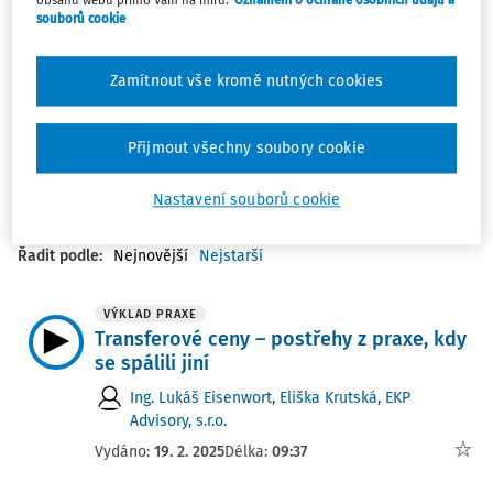
obsahu webu přímo Vám na míru.
Oznámení o ochraně osobních údajů a
souborů cookie
Klíčová témata autora
Zamítnout vše kromě nutných cookies
DANĚ A ÚČETNICTVÍ
Přijmout všechny soubory cookie
Filtr
Nastavení souborů cookie
1
Počet vyhledaných dokumentů:
Řadit podle
:
Nejnovější
Nejstarší
VÝKLAD PRAXE
Transferové ceny – postřehy z praxe, kdy
se spálili jiní
Ing. Lukáš Eisenwort
,
Eliška Krutská
,
EKP
Advisory, s.r.o.
Vydáno:
19. 2. 2025
Délka:
09:37