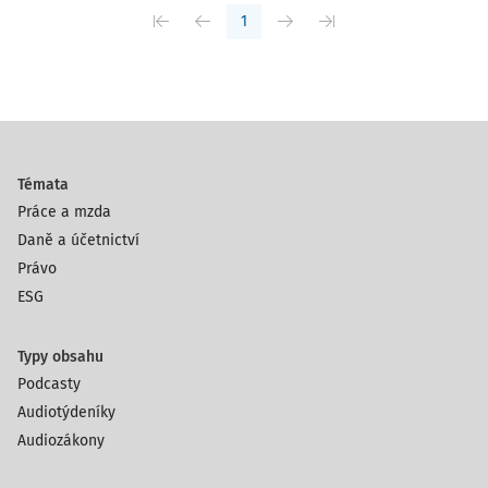
1
Témata
Práce a mzda
Daně a účetnictví
Právo
ESG
Typy obsahu
Podcasty
Audiotýdeníky
Audiozákony