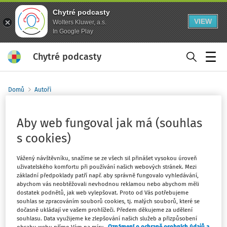
Chytré podcasty
VIEW
Wolters Kluwer, a.s.
In Google Play
Chytré podcasty
Menu
Domů
Autoři
Eliška Krutská - strana 1
Aby web fungoval jak má (souhlas
s cookies)
Sledovat autora
Vážený návštěvníku, snažíme se ze všech sil přinášet vysokou úroveň
Eliška studuje na Vysoké škole ekonomické v Praze,
uživatelského komfortu při používání našich webových stránek. Mezi
základní předpoklady patří např. aby správně fungovalo vyhledávání,
konkrétně na FFÚ obor zdanění a daňová politika. V
abychom vás neobtěžovali nevhodnou reklamou nebo abychom měli
daních se zhlédla po absolvováním elementárního kurzu
dostatek podnětů, jak web vylepšovat. Proto od Vás potřebujeme
s daněmi na střední škole a od té doby věděla, že je to
souhlas se zpracováním souborů cookies, tj. malých souborů, které se
dočasně ukládají ve vašem prohlížeči. Předem děkujeme za udělení
obor, ve kterém by jednou chtěla pracovat. Domluví se
souhlasu. Data využijeme ke zlepšování našich služeb a přizpůsobení
anglicky a také má základní znalosti španělštiny.