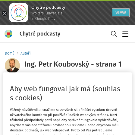
Chytré podcasty
VIEW
Wolters Kluwer, a.s.
In Google Play
Chytré podcasty
Menu
Domů
Autoři
Ing. Petr Koubovský - strana 1
Sledovat autora
Aby web fungoval jak má (souhlas
s cookies)
Petr Koubovský je absolventem fakulty financí a
účetnictví Vysoké školy ekonomické v Praze, zakončené
Vážený návštěvníku, snažíme se ze všech sil přinášet vysokou úroveň
titulem Ing. Petr je daňovým poradcem (Komora
uživatelského komfortu při používání našich webových stránek. Mezi
daňových poradců ČR). Od roku 2004 působil v daňové
základní předpoklady patří např. aby správně fungovalo vyhledávání,
abychom vás neobtěžovali nevhodnou reklamou nebo abychom měli
kanceláři VORLÍČKOVÁ PARTNERS, která se v roce 2014
dostatek podnětů, jak web vylepšovat. Proto od Vás potřebujeme
sloučila s poradenskou kanceláří Rödl & Partner. V roce