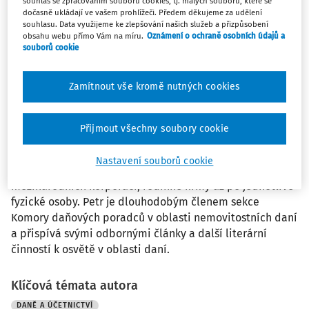
souhlas se zpracováním souborů cookies, tj. malých souborů, které se
2016 byl Petr jmenován na pozici Associate Partnera
dočasně ukládají ve vašem prohlížeči. Předem děkujeme za udělení
souhlasu. Data využijeme ke zlepšování našich služeb a přizpůsobení
daňového oddělení Rödl & Partner, Česká republika. Ve
obsahu webu přímo Vám na míru.
Oznámení o ochraně osobních údajů a
své praxi se specializuje na daňové aspekty prověrky
souborů cookie
due diligence a na projekty v oblasti daně z příjmů
právnických osob. Své služby poskytuje jak nadnárodním
Zamítnout vše kromě nutných cookies
společnostem, tak středně velkým a rodinným podnikům
z různých odvětví (nemovitosti, automotive, energetika).
Petr se vedle výše uvedených oblastí dále specializuje
Přijmout všechny soubory cookie
na problematiku development a real estate, tedy se
zaměřením na oblast daně z nemovitých věcí. Poskytuje
Nastavení souborů cookie
komplexní daňové poradenství pro celou šíři klientů od
mezinárodních korporací, rodinné firmy až po jednotlivé
fyzické osoby. Petr je dlouhodobým členem sekce
Komory daňových poradců v oblasti nemovitostních daní
a přispívá svými odbornými články a další literární
činností k osvětě v oblasti daní.
Klíčová témata autora
DANĚ A ÚČETNICTVÍ