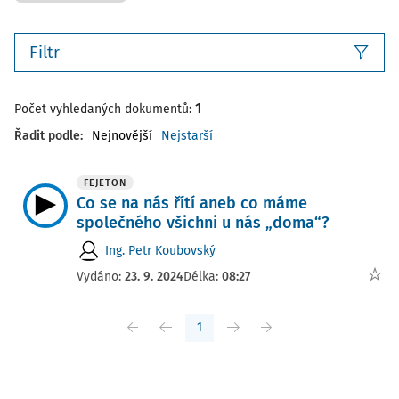
Filtr
1
Počet vyhledaných dokumentů:
Řadit podle
:
Nejnovější
Nejstarší
FEJETON
Co se na nás řítí aneb co máme
společného všichni u nás „doma“?
Ing. Petr Koubovský
Vydáno:
23. 9. 2024
Délka:
08:27
1