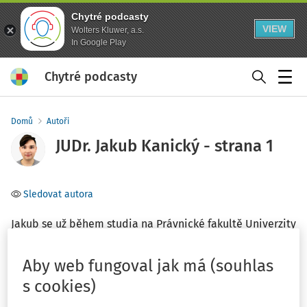
Chytré podcasty
VIEW
Wolters Kluwer, a.s.
In Google Play
Chytré podcasty
Menu
Domů
Autoři
JUDr. Jakub Kanický - strana 1
Sledovat autora
Jakub se už během studia na Právnické fakultě Univerzity
Karlovy začal zaměřovat na právo v oblasti ochrany
životního prostředí. Dnes se této problematice věnuje ve
Aby web fungoval jak má (souhlas
své vlastní praxi jako samostatný advokát a zároveň
s cookies)
působí jako vysokoškolský učitel, vědecký pracovník a
lektor. Díky těmto rozmanitým zkušenostem pochopil, jak