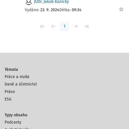
JUDr. Jakub Kanický
Vydáno:
23. 9. 2024
Délka:
09:34
1
Témata
Práce a mzda
Daně a účetnictví
Právo
ESG
Typy obsahu
Podcasty