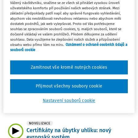
Vážený návštěvníku, snažíme se ze všech sil přinášet vysokou úroveň
na právo nahlížejí různé strany, ať už jednotlivci,
uživatelského komfortu při používání našich webových stránek. Mezi
společnosti nebo úředníci. To mu umožňuje srozumitelně
základní předpoklady patří např. aby správně fungovalo vyhledávání,
a prakticky vysvětlovat mnohdy složité právní předpisy a
abychom vás neobtěžovali nevhodnou reklamou nebo abychom měli
dostatek podnětů, jak web vylepšovat. Proto od Vás potřebujeme
hledat řešení, která rozumně vyvažují udržitelnost a
souhlas se zpracováním souborů cookies, tj. malých souborů, které se
potřeby businessu.
dočasně ukládají ve vašem prohlížeči. Předem děkujeme za udělení
souhlasu. Data využijeme ke zlepšování našich služeb a přizpůsobení
obsahu webu přímo Vám na míru.
Oznámení o ochraně osobních údajů a
Klíčová témata autora
souborů cookie
ESG
Zamítnout vše kromě nutných cookies
Filtr
Přijmout všechny soubory cookie
7
Počet vyhledaných dokumentů:
Nastavení souborů cookie
Řadit podle
:
Nejnovější
Nejstarší
NOVELIZACE
Certifikáty na úbytky uhlíku: nový
evropský systém