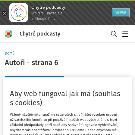
Chytré podcasty
VIEW
Wolters Kluwer, a.s.
In Google Play
Chytré podcasty
Menu
Domů
Autoři - strana 6
+ Zobrazit předchozích 20
Aby web fungoval jak má (souhlas
s cookies)
Filtr
Vážený návštěvníku, snažíme se ze všech sil přinášet vysokou úroveň
uživatelského komfortu při používání našich webových stránek. Mezi
Celkem 104 autorů
základní předpoklady patří např. aby správně fungovalo vyhledávání,
abychom vás neobtěžovali nevhodnou reklamou nebo abychom měli
Řadit podle
:
A-Z
Z-A