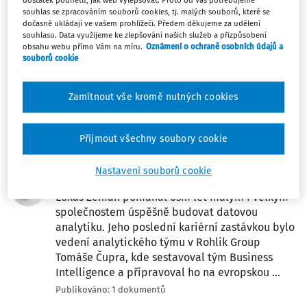
dostatek podnětů, jak web vylepšovat. Proto od Vás potřebujeme
souhlas se zpracováním souborů cookies, tj. malých souborů, které se
dočasně ukládají ve vašem prohlížeči. Předem děkujeme za udělení
Michal Zelenák
souhlasu. Data využijeme ke zlepšování našich služeb a přizpůsobení
obsahu webu přímo Vám na míru.
Oznámení o ochraně osobních údajů a
Michal Zelenák působí jako manažer
souborů cookie
bezpečnosti práce, požární ochrany a ochrany
životního prostředí v korporátním i státním
prostředí. Je znalcem v oboru bezpečnosti
Zamítnout vše kromě nutných cookies
práce a ergonomie a pověřenou osobou pro
hodnocení nebezpečných vlastností odpadů. ...
Přijmout všechny soubory cookie
Publikováno: 3 dokumentů
Nastavení souborů cookie
Lukáš Zeman
Lukáš Zeman pomáhal osm let malým i velkým
společnostem úspěšně budovat datovou
analytiku. Jeho poslední kariérní zastávkou bylo
vedení analytického týmu v Rohlik Group
Tomáše Čupra, kde sestavoval tým Business
Intelligence a připravoval ho na evropskou ...
Publikováno: 1 dokumentů