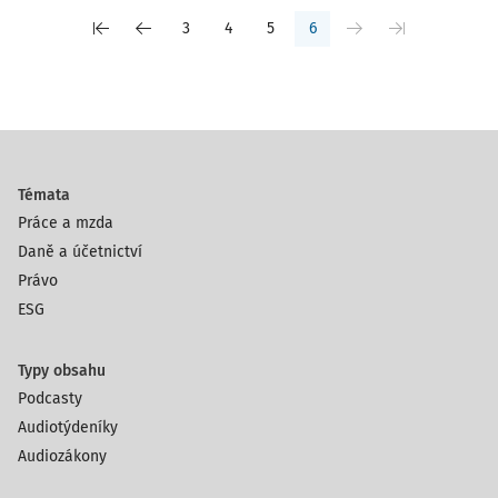
3
4
5
6
Témata
Práce a mzda
Daně a účetnictví
Právo
ESG
Typy obsahu
Podcasty
Audiotýdeníky
Audiozákony