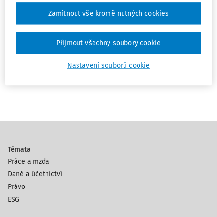
Odpovědnost státu za plošné uchovávání
Zamítnout vše kromě nutných cookies
dat
JUDr. Barbora Košinárová Ph.D.
Přijmout všechny soubory cookie
Vydáno:
23. 3. 2026
Délka:
10:24
Nastavení souborů cookie
1
Témata
Práce a mzda
Daně a účetnictví
Právo
ESG