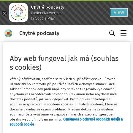
Chytré podcasty
VIEW
Wolters Kluwer, a.s.
In Google Play
Chytré podcasty
Menu
Domů
Právo
Ochrana osobních údajů
Aby web fungoval jak má (souhlas
GDPR - strana 1
s cookies)
Sledovat kategorii
Vážený návštěvníku, snažíme se ze všech sil přinášet vysokou úroveň
uživatelského komfortu při používání našich webových stránek. Mezi
Filtr
základní předpoklady patří např. aby správně fungovalo vyhledávání,
abychom vás neobtěžovali nevhodnou reklamou nebo abychom měli
dostatek podnětů, jak web vylepšovat. Proto od Vás potřebujeme
souhlas se zpracováním souborů cookies, tj. malých souborů, které se
1
Počet vyhledaných dokumentů:
dočasně ukládají ve vašem prohlížeči. Předem děkujeme za udělení
souhlasu. Data využijeme ke zlepšování našich služeb a přizpůsobení
Řadit podle
:
Nejnovější
Nejstarší
obsahu webu přímo Vám na míru.
Oznámení o ochraně osobních údajů a
souborů cookie
JUDIKATURA
VÝKLAD PRAXE