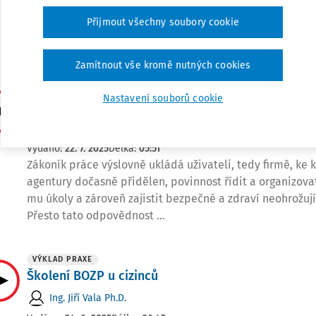
lidi i dlouhodobě dosahovat stanovených výsledků. V s
Přijmout všechny soubory cookie
nestačí mít jen obsazené pozice. Klíčové je sladit práci s 
organizace, nastavit priority a ...
Zamítnout vše kromě nutných cookies
VÝKLAD PRAXE
Nastavení souborů cookie
Školení BOZP u agenturních zaměstnanců
Ing. Jiří Vala Ph.D.
Vydáno:
22. 7. 2025
Délka:
05:51
Zákoník práce výslovně ukládá uživateli, tedy firmě, ke
agentury dočasně přidělen, povinnost řídit a organizova
mu úkoly a zároveň zajistit bezpečné a zdraví neohrožuj
Přesto tato odpovědnost ...
VÝKLAD PRAXE
Školení BOZP u cizinců
Ing. Jiří Vala Ph.D.