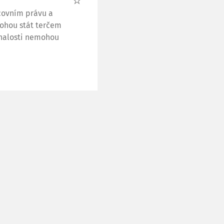
acovním právu a
mohou stát terčem
znalosti nemohou