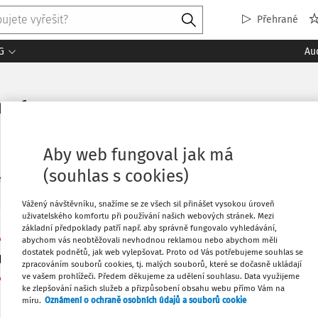
Přehrané
G
Au
a 1
Aby web fungoval jak má
(souhlas s cookies)
3
ledaných dokumentů:
Řadi
Vážený návštěvníku, snažíme se ze všech sil přinášet vysokou úroveň
uživatelského komfortu při používání našich webových stránek. Mezi
základní předpoklady patří např. aby správně fungovalo vyhledávání,
VÝKLAD PRAXE
abychom vás neobtěžovali nevhodnou reklamou nebo abychom měli
Strategické HR v praxi: Jak sladit práci HR s cíli f
dostatek podnětů, jak web vylepšovat. Proto od Vás potřebujeme souhlas se
zpracováním souborů cookies, tj. malých souborů, které se dočasně ukládají
Ing. Lenka Farkačová Říhová Ph.D.
ve vašem prohlížeči. Předem děkujeme za udělení souhlasu. Data využijeme
ke zlepšování našich služeb a přizpůsobení obsahu webu přímo Vám na
Vydáno:
15. 6. 2026
Délka:
10:56
míru.
Oznámení o ochraně osobních údajů a souborů cookie
Strategické HR dnes rozhoduje o tom, zda organizace zvl