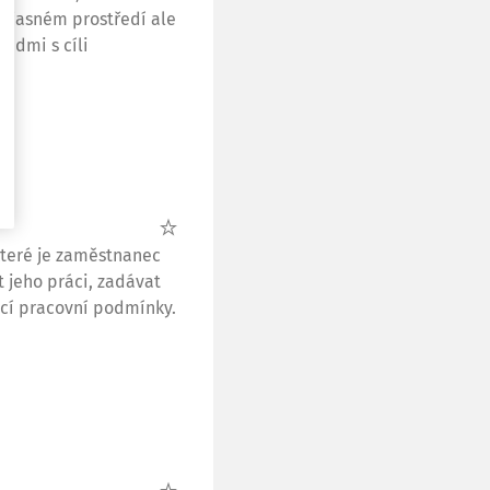
oučasném prostředí ale
lidmi s cíli
 které je zaměstnanec
t jeho práci, zadávat
ící pracovní podmínky.