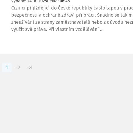
Vydáno:
24. 6. 2025
Délka:
06:45
Cizinci přijíždějící do České republiky často tápou v pr
bezpečnosti a ochraně zdraví při práci. Snadno se tak 
zneužívání ze strany zaměstnavatelů nebo z důvodu ne
využít svá práva. Při vlastním vzdělávání ...
1