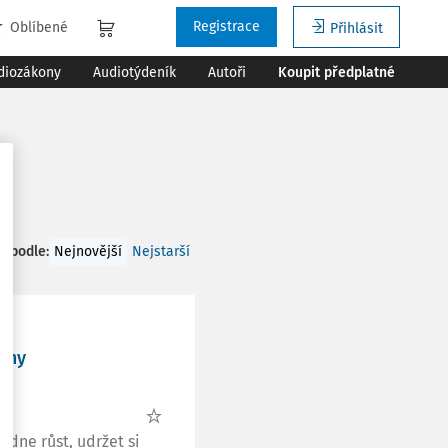
Registrace
Oblíbené
Přihlásit
diozákony
Audiotýdeník
Autoři
Koupit předplatné
t podle
:
Nejnovější
Nejstarší
irmy
ádne růst, udržet si