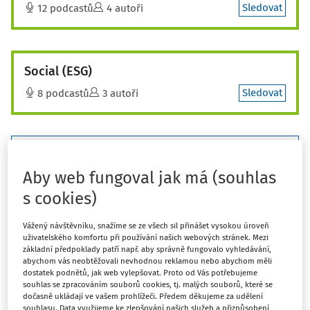
Sledovat
12 podcastů
4 autoři
Social (ESG)
Sledovat
8 podcastů
3 autoři
Filtr
Aby web fungoval jak má (souhlas
34
Počet vyhledaných dokumentů:
s cookies)
Řadit podle
:
Nejnovější
Nejstarší
Vážený návštěvníku, snažíme se ze všech sil přinášet vysokou úroveň
uživatelského komfortu při používání našich webových stránek. Mezi
základní předpoklady patří např. aby správně fungovalo vyhledávání,
NOVELIZACE
abychom vás neobtěžovali nevhodnou reklamou nebo abychom měli
Revize standardů udržitelnosti: Přichází
dostatek podnětů, jak web vylepšovat. Proto od Vás potřebujeme
zjednodušené ESRS s důrazem na snížení
souhlas se zpracováním souborů cookies, tj. malých souborů, které se
datové zátěže
dočasně ukládají ve vašem prohlížeči. Předem děkujeme za udělení
souhlasu. Data využijeme ke zlepšování našich služeb a přizpůsobení