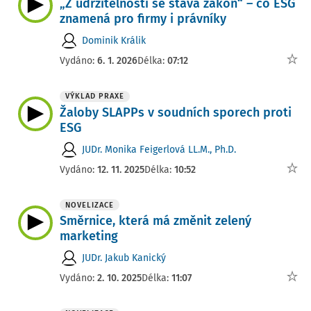
„Z udržitelnosti se stává zákon“ – co ESG
znamená pro firmy i právníky
Dominik Králik
Vydáno:
6. 1. 2026
Délka:
07:12
VÝKLAD PRAXE
Žaloby SLAPPs v soudních sporech proti
ESG
JUDr. Monika Feigerlová LL.M., Ph.D.
Vydáno:
12. 11. 2025
Délka:
10:52
NOVELIZACE
Směrnice, která má změnit zelený
marketing
JUDr. Jakub Kanický
Vydáno:
2. 10. 2025
Délka:
11:07