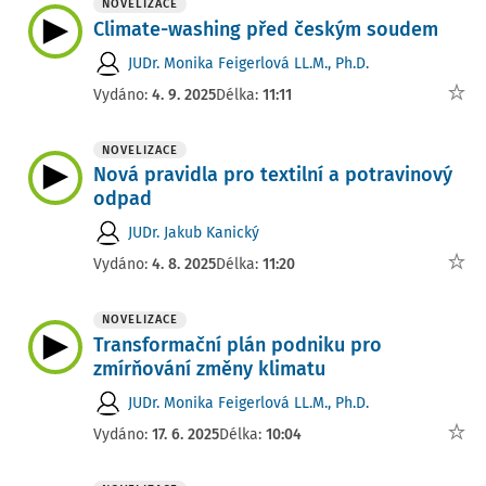
NOVELIZACE
Climate-washing před českým soudem
JUDr. Monika Feigerlová LL.M., Ph.D.
Vydáno:
4. 9. 2025
Délka:
11:11
NOVELIZACE
Nová pravidla pro textilní a potravinový
odpad
JUDr. Jakub Kanický
Vydáno:
4. 8. 2025
Délka:
11:20
NOVELIZACE
Transformační plán podniku pro
zmírňování změny klimatu
JUDr. Monika Feigerlová LL.M., Ph.D.
Vydáno:
17. 6. 2025
Délka:
10:04