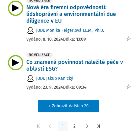
NOVELIZACE
Nová éra firemní odpovědnosti:
lidskoprávní a environmentální due
diligence v EU
JUDr. Monika Feigerlová LL.M., Ph.D.
Vydáno:
8. 10. 2024
Délka:
13:09
NOVELIZACE
Co znamená povinnost náležité péče v
oblasti ESG?
JUDr. Jakub Kanický
Vydáno:
23. 9. 2024
Délka:
09:34
+ Zobrazit dalších 20
1
2