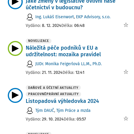
Jaké změny v legislativě ovlivní naše
účetnictví v budoucnu?
Ing. Lukáš Eisenwort
,
EKP Advisory, s.r.o.
Vydáno:
8. 12. 2024
Délka:
06:48
NOVELIZACE
Náležitá péče podniků v EU a
udržitelnost: mozaika pravidel
JUDr. Monika Feigerlová LL.M., Ph.D.
Vydáno:
21. 11. 2024
Délka:
12:41
DAŇOVÉ A ÚČETNÍ AKTUALITY
PRACOVNĚPRÁVNÍ AKTUALITY
Listopadová výhledovka 2024
Tým DAUČ
,
Tým Práce a mzda
Vydáno:
29. 10. 2024
Délka:
05:57