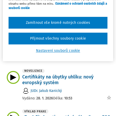
Ing. Václav Tittelbach
obsahu webu přímo Vám na míru.
Oznámení o ochraně osobních údajů a
souborů cookie
Vydáno:
23. 7. 2026
Délka:
08:22
Zamítnout vše kromě nutných cookies
VÝKLAD PRAXE
Právní ESG puzzle – co všechno musí
firma řešit, aby byla udržitelná a legální
Přijmout všechny soubory cookie
zároveň
Dominik Králik
Nastavení souborů cookie
Vydáno:
7. 6. 2026
Délka:
09:28
NOVELIZACE
Certifikáty na úbytky uhlíku: nový
evropský systém
JUDr. Jakub Kanický
Vydáno:
28. 1. 2026
Délka:
10:53
VÝKLAD PRAXE