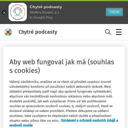
Chytré podcasty
VIEW
Wolters Kluwer, a.s.
In Google Play
Chytré podcasty
Menu
Domů
Klíčová slova
influencer - strana 1
Aby web fungoval jak má (souhlas
s cookies)
Sledovat klíčové slovo
Vážený návštěvníku, snažíme se ze všech sil přinášet vysokou úroveň
Filtr
uživatelského komfortu při používání našich webových stránek. Mezi
základní předpoklady patří např. aby správně fungovalo vyhledávání,
abychom vás neobtěžovali nevhodnou reklamou nebo abychom měli
dostatek podnětů, jak web vylepšovat. Proto od Vás potřebujeme
2
Počet vyhledaných dokumentů:
souhlas se zpracováním souborů cookies, tj. malých souborů, které se
dočasně ukládají ve vašem prohlížeči. Předem děkujeme za udělení
Řadit podle
:
Nejnovější
Nejstarší
souhlasu. Data využijeme ke zlepšování našich služeb a přizpůsobení
obsahu webu přímo Vám na míru.
Oznámení o ochraně osobních údajů a
souborů cookie
DAŇOVÉ A ÚČETNÍ AKTUALITY