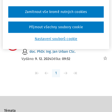
Novinky ze světa daní a účetnictví
11/2026 (9.-15.3.)
Zamítnout vše kromě nutných cookies
Tým DAUČ
Vydáno:
18. 3. 2026
Délka:
08:30
Přijmout všechny soubory cookie
VÝKLAD PRAXE
Nastavení souborů cookie
Psychologické taktiky influencerů
doc. PhDr. Ing. Jan Urban CSc.
Vydáno:
9. 12. 2024
Délka:
09:52
1
Témata