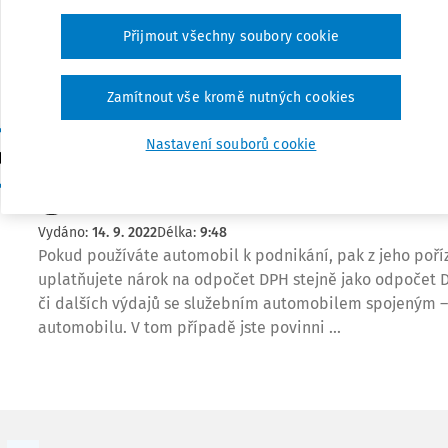
rámci svého šetření právo vyžádat si kamerové záznamy 
Přijmout všechny soubory cookie
velmi citlivou záležitostí se nedávno zabýval Nejvyšší s
Ústavní soud. V dnešním podcastu ...
Zamítnout vše kromě nutných cookies
JUDIKATURA
Nastavení souborů cookie
Zpochybnění knihy jízd z pohledu DPH na základ
Policií ČR
JUDr. Hana Skalická Ph.D., BA
Vydáno:
14. 9. 2022
Délka:
9:48
Pokud používáte automobil k podnikání, pak z jeho poří
uplatňujete nárok na odpočet DPH stejně jako odpočet
či dalších výdajů se služebním automobilem spojeným – 
automobilu. V tom případě jste povinni ...