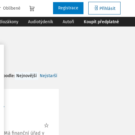
Registrace
Oblíbené
Přihlásit
diozákony
Audiotýdeník
Autoři
Koupit předplatné
t podle
:
Nejnovější
Nejstarší
y?
? Má finanční úřad v