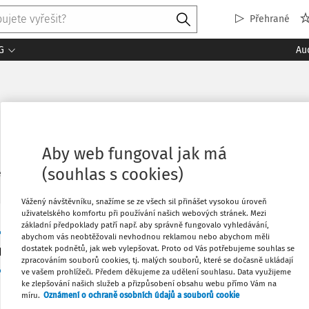
Přehrané
G
Au
Aby web fungoval jak má
(souhlas s cookies)
2
ledaných dokumentů:
Řadi
Vážený návštěvníku, snažíme se ze všech sil přinášet vysokou úroveň
uživatelského komfortu při používání našich webových stránek. Mezi
základní předpoklady patří např. aby správně fungovalo vyhledávání,
JUDIKATURA
abychom vás neobtěžovali nevhodnou reklamou nebo abychom měli
Kamerové záznamy policie v rukou finanční správ
dostatek podnětů, jak web vylepšovat. Proto od Vás potřebujeme souhlas se
zpracováním souborů cookies, tj. malých souborů, které se dočasně ukládají
Ing. Michael Pleva
,
Ing. Adéla Beranová
,
Rödl
ve vašem prohlížeči. Předem děkujeme za udělení souhlasu. Data využijeme
ke zlepšování našich služeb a přizpůsobení obsahu webu přímo Vám na
Vydáno:
24. 4. 2023
Délka:
6:14
míru.
Oznámení o ochraně osobních údajů a souborů cookie
Kam až může správce daně zajít v rámci daňové kontroly