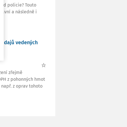
od policie? Touto
právní a následně i
ě údajů vedených
zení zřejmě
 DPH z pohonných hmot
např. z oprav tohoto