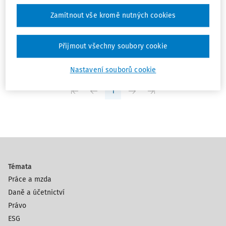
ZOK v říši soudů: § 054 a notářský zápis
Zamítnout vše kromě nutných cookies
se svolením k vykonatelnosti (20 Cdo
2234/2021)
Přijmout všechny soubory cookie
Mgr. Ivan Chalupa
,
Mgr. David Reiterman
Vydáno:
14. 6. 2022
Délka:
10:32
Nastavení souborů cookie
1
Témata
Práce a mzda
Daně a účetnictví
Právo
ESG