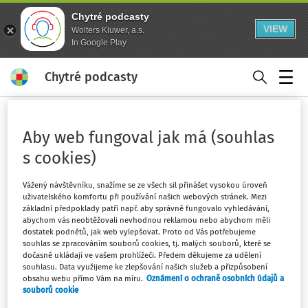
Chytré podcasty
VIEW
Wolters Kluwer, a.s.
In Google Play
Chytré podcasty
Menu
Domů
Klíčová slova
Aby web fungoval jak má (souhlas
notářský zápis - strana 1
s cookies)
Sledovat klíčové slovo
Vážený návštěvníku, snažíme se ze všech sil přinášet vysokou úroveň
uživatelského komfortu při používání našich webových stránek. Mezi
Filtr
základní předpoklady patří např. aby správně fungovalo vyhledávání,
abychom vás neobtěžovali nevhodnou reklamou nebo abychom měli
dostatek podnětů, jak web vylepšovat. Proto od Vás potřebujeme
souhlas se zpracováním souborů cookies, tj. malých souborů, které se
1
Počet vyhledaných dokumentů:
dočasně ukládají ve vašem prohlížeči. Předem děkujeme za udělení
souhlasu. Data využijeme ke zlepšování našich služeb a přizpůsobení
Řadit podle
:
Nejnovější
Nejstarší
obsahu webu přímo Vám na míru.
Oznámení o ochraně osobních údajů a
souborů cookie
JUDIKATURA