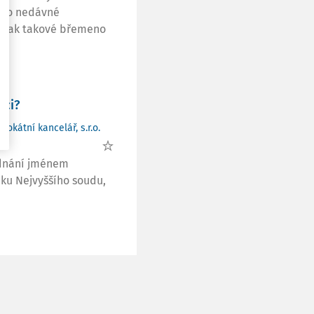
alo nedávné
t, jak takové břemeno
nci?
vokátní kancelář, s.r.o.
ednání jménem
dku Nejvyššího soudu,