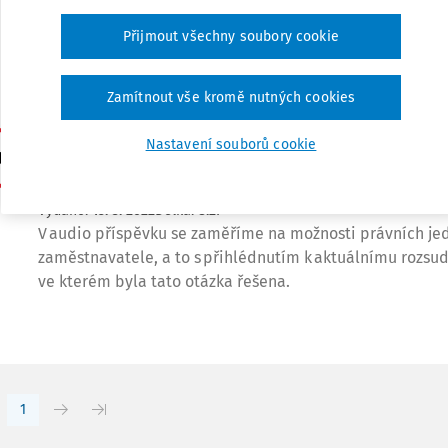
způsobem řešení přístupu k nemovitostem. Jak ale ukáz
Přijmout všechny soubory cookie
rozhodnutí Nejvyššího soudu je poměrně zásadní si urči
zřídit, zdali jako osobní nebo pozemkové. Je-li ...
Zamítnout vše kromě nutných cookies
JUDIKATURA
Nastavení souborů cookie
Může externí účetní podepsat výpověď zaměstna
Mgr. Bc. Kateřina Suchanová
,
Mgr. Barbora Suchá
,
EY Law ad
Vydáno:
15. 3. 2022
Délka:
8:27
V audio příspěvku se zaměříme na možnosti právních j
zaměstnavatele, a to s přihlédnutím k aktuálnímu rozsu
ve kterém byla tato otázka řešena.
1