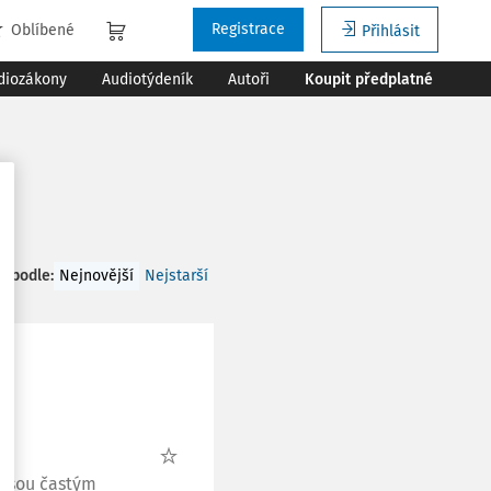
Registrace
Oblíbené
Přihlásit
diozákony
Audiotýdeník
Autoři
Koupit předplatné
t podle
:
Nejnovější
Nejstarší
 jsou častým