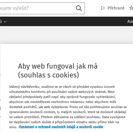
Přehrané
G
Au
Aby web fungoval jak má
(souhlas s cookies)
2
ledaných dokumentů:
Řadi
Vážený návštěvníku, snažíme se ze všech sil přinášet vysokou úroveň
uživatelského komfortu při používání našich webových stránek. Mezi
základní předpoklady patří např. aby správně fungovalo vyhledávání,
JUDIKATURA
abychom vás neobtěžovali nevhodnou reklamou nebo abychom měli
Nájemce jako oprávněný z věcného břemene
dostatek podnětů, jak web vylepšovat. Proto od Vás potřebujeme souhlas se
zpracováním souborů cookies, tj. malých souborů, které se dočasně ukládají
JUDr. Barbora Košinárová Ph.D.
ve vašem prohlížeči. Předem děkujeme za udělení souhlasu. Data využijeme
ke zlepšování našich služeb a přizpůsobení obsahu webu přímo Vám na
Vydáno:
29. 1. 2025
Délka:
09:08
míru.
Oznámení o ochraně osobních údajů a souborů cookie
Věcná břemena sloužící k průchodu hodu nebo průjezdu