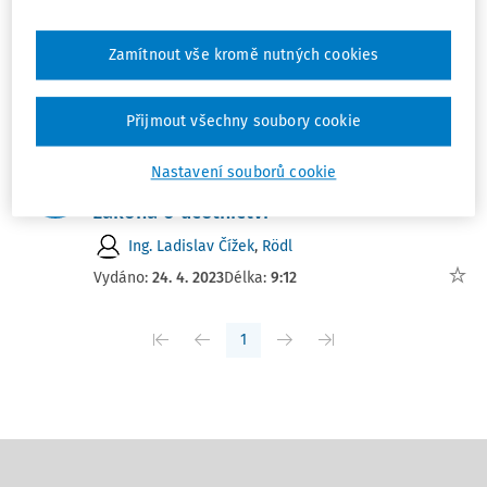
Technické zhodnocení versus oprava
EKP Advisory, s.r.o.
,
Ing. Lukáš Eisenwort
,
Jan
Zamítnout vše kromě nutných cookies
Hamáček
Vydáno:
12. 3. 2026
Délka:
05:17
Přijmout všechny soubory cookie
NOVELIZACE
Nastavení souborů cookie
Technické zhodnocení optikou nového
zákona o účetnictví
Ing. Ladislav Čížek
,
Rödl
Vydáno:
24. 4. 2023
Délka:
9:12
1