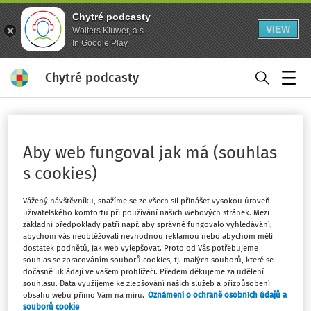
Chytré podcasty
VIEW
Wolters Kluwer, a.s.
In Google Play
Chytré podcasty
Menu
Domů
Klíčová slova
technické zhodnocení - strana 1
Aby web fungoval jak má (souhlas
Sledovat klíčové slovo
s cookies)
Vážený návštěvníku, snažíme se ze všech sil přinášet vysokou úroveň
Filtr
uživatelského komfortu při používání našich webových stránek. Mezi
základní předpoklady patří např. aby správně fungovalo vyhledávání,
abychom vás neobtěžovali nevhodnou reklamou nebo abychom měli
2
dostatek podnětů, jak web vylepšovat. Proto od Vás potřebujeme
Počet vyhledaných dokumentů:
souhlas se zpracováním souborů cookies, tj. malých souborů, které se
Řadit podle
:
Nejnovější
Nejstarší
dočasně ukládají ve vašem prohlížeči. Předem děkujeme za udělení
souhlasu. Data využijeme ke zlepšování našich služeb a přizpůsobení
obsahu webu přímo Vám na míru.
Oznámení o ochraně osobních údajů a
souborů cookie
VÝKLAD PRAXE