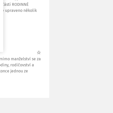
 v části RODINNÉ
 je upraveno několik
 mimo manželství se za
diny, rodičovství a
konce jednou ze