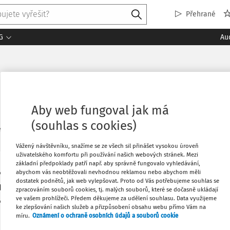
Přehrané
G
Au
Aby web fungoval jak má
(souhlas s cookies)
2
ledaných dokumentů:
Řadi
Vážený návštěvníku, snažíme se ze všech sil přinášet vysokou úroveň
uživatelského komfortu při používání našich webových stránek. Mezi
základní předpoklady patří např. aby správně fungovalo vyhledávání,
abychom vás neobtěžovali nevhodnou reklamou nebo abychom měli
VÝKLAD PRAXE
dostatek podnětů, jak web vylepšovat. Proto od Vás potřebujeme souhlas se
Výživné neprovdané matky
zpracováním souborů cookies, tj. malých souborů, které se dočasně ukládají
ve vašem prohlížeči. Předem děkujeme za udělení souhlasu. Data využijeme
JUDr. Jana Ďuricová
ke zlepšování našich služeb a přizpůsobení obsahu webu přímo Vám na
Vydáno:
19. 1. 2025
Délka:
08:09
míru.
Oznámení o ochraně osobních údajů a souborů cookie
Majetková práva neprovdané těhotné ženy a matky novo