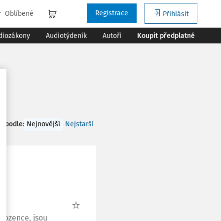
Registrace
Oblíbené
Přihlásit
diozákony
Audiotýdeník
Autoři
Koupit předplatné
t podle
:
Nejnovější
Nejstarší
rozence, jsou