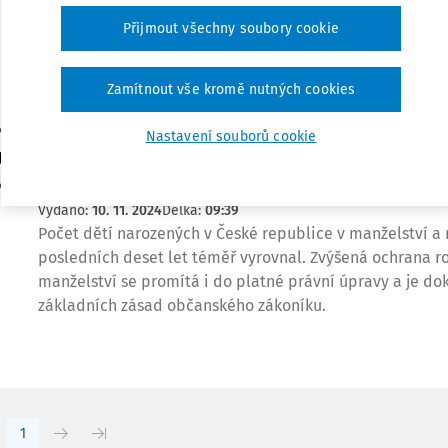
upravena v zákoně č. 89/2012 Sb., občanském zákoníku,
Přijmout všechny soubory cookie
PRÁVO, konkrétně v § 920. V tomto zákonném ustanovení
samostatných nároků (práv), jichž se může žena ...
Zamítnout vše kromě nutných cookies
VÝKLAD PRAXE
Nastavení souborů cookie
Majetková práva svobodné matky
JUDr. Jana Ďuricová
Vydáno:
10. 11. 2024
Délka:
09:39
Počet dětí narozených v České republice v manželství a
posledních deset let téměř vyrovnal. Zvýšená ochrana ro
manželství se promítá i do platné právní úpravy a je do
základních zásad občanského zákoníku.
1