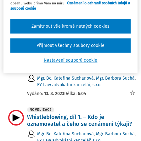
obsahu webu přímo Vám na míru.
Oznámení o ochraně osobních údajů a
Whistleblowing, díl 2. – Kdo je povinný
souborů cookie
subjekt a příslušná osoba
Mgr. Barbora Suchá
,
Mgr. Bc. Kateřina Suchanová
,
Zamítnout vše kromě nutných cookies
EY Law advokátní kancelář, s.r.o.
Vydáno:
13. 8. 2023
Délka:
5:45
Přijmout všechny soubory cookie
NOVELIZACE
Nastavení souborů cookie
Whistleblowing, díl 3. – Jak naložit s
oznámením
Mgr. Bc. Kateřina Suchanová
,
Mgr. Barbora Suchá
,
EY Law advokátní kancelář, s.r.o.
Vydáno:
13. 8. 2023
Délka:
6:04
NOVELIZACE
Whistleblowing, díl 1. – Kdo je
oznamovatel a čeho se oznámení týkají?
Mgr. Bc. Kateřina Suchanová
,
Mgr. Barbora Suchá
,
EY Law advokátní kancelář, s.r.o.