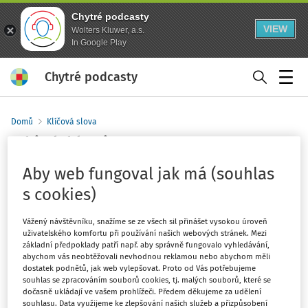
Chytré podcasty
VIEW
Wolters Kluwer, a.s.
In Google Play
Chytré podcasty
Menu
Domů
Klíčová slova
Whistleblowing - strana 1
Sledovat klíčové slovo
Aby web fungoval jak má (souhlas
s cookies)
Filtr
Vážený návštěvníku, snažíme se ze všech sil přinášet vysokou úroveň
uživatelského komfortu při používání našich webových stránek. Mezi
základní předpoklady patří např. aby správně fungovalo vyhledávání,
3
Počet vyhledaných dokumentů:
abychom vás neobtěžovali nevhodnou reklamou nebo abychom měli
Řadit podle
:
Nejnovější
Nejstarší
dostatek podnětů, jak web vylepšovat. Proto od Vás potřebujeme
souhlas se zpracováním souborů cookies, tj. malých souborů, které se
dočasně ukládají ve vašem prohlížeči. Předem děkujeme za udělení
souhlasu. Data využijeme ke zlepšování našich služeb a přizpůsobení
NOVELIZACE