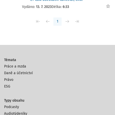
Vydáno:
13. 7. 2023
Délka:
6:33
1
Témata
Práce a mzda
Daně a účetnictví
Právo
ESG
Typy obsahu
Podcasty
Audiotýdeníky