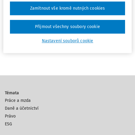
Smrtelné pády ze žebříku, a jak jim
Zamítnout vše kromě nutných cookies
předcházet
Ing. Jiří Vala Ph.D.
Přijmout všechny soubory cookie
Vydáno:
8. 4. 2024
Délka:
04:47
Nastavení souborů cookie
1
Témata
Práce a mzda
Daně a účetnictví
Právo
ESG