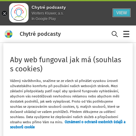
Chytré podcasty
VIEW
Wolters Kluwer, a.s.
In Google Play
Chytré podcasty
Menu
Domů
Klíčová slova
Aby web fungoval jak má (souhlas
žebřík - strana 1
s cookies)
Sledovat klíčové slovo
Vážený návštěvníku, snažíme se ze všech sil přinášet vysokou úroveň
uživatelského komfortu při používání našich webových stránek. Mezi
Filtr
základní předpoklady patří např. aby správně fungovalo vyhledávání,
abychom vás neobtěžovali nevhodnou reklamou nebo abychom měli
dostatek podnětů, jak web vylepšovat. Proto od Vás potřebujeme
souhlas se zpracováním souborů cookies, tj. malých souborů, které se
1
Počet vyhledaných dokumentů:
dočasně ukládají ve vašem prohlížeči. Předem děkujeme za udělení
souhlasu. Data využijeme ke zlepšování našich služeb a přizpůsobení
Řadit podle
:
Nejnovější
Nejstarší
obsahu webu přímo Vám na míru.
Oznámení o ochraně osobních údajů a
souborů cookie
VÝKLAD PRAXE