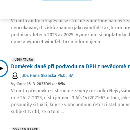
Ing. Zuzana Tregnerová
,
Ing. Lucie Jeriová
,
EKP Advisory, s.r.o
Vydáno:
16. 3. 2023
Délka:
10:04
V tomto audio příspěvku se stručně zaměříme na nově 
neočekávaných zisků známou jako windfall tax, která po
podniky v letech 2023 až 2025. Vymezíme si poplatníky
daně a výpočet windfall tax a informujeme ...
JUDIKATURA
Doměrek daně při podvodu na DPH z nevědomé n
JUDr. Hana Skalická Ph.D., BA
Vydáno:
16. 3. 2023
Délka:
8:54
V tomto příspěvku si shrneme závěry rozsudku Nejvyššíh
dne 24. 2. 2023, číslo jednací 3 Afs 14/2021-63 o tom, ja
posoudily situaci, kdy se v obchodním řetězci stal pod
subjekt tvrdil, že o tom ...
VÝKLAD PRAXE