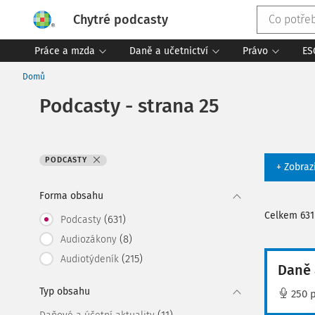
Chytré podcasty
Práce a mzda
Daně a učetnictví
Právo
ES
Domů
Podcasty - strana 25
PODCASTY
+ Zobraz
Forma obsahu
Celkem 631
(631)
Podcasty
(8)
Audiozákony
(215)
Audiotýdeník
Daně 
Typ obsahu
250 
(11)