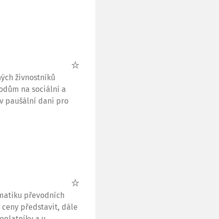
ných živnostníků
vodům na sociální a
v paušální dani pro
matiku převodních
 ceny představit, dále
oplatníky a v