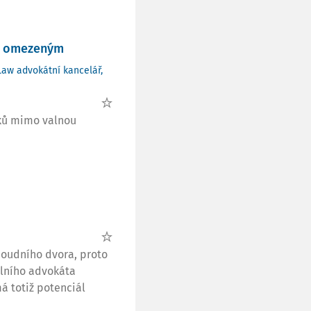
ím omezeným
Law advokátní kancelář,
ků mimo valnou
Soudního dvora, proto
lního advokáta
á totiž potenciál