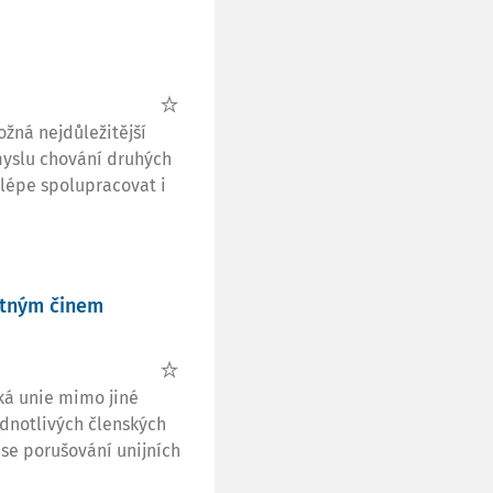
žná nejdůležitější
myslu chování druhých
 lépe spolupracovat i
stným činem
ká unie mimo jiné
ednotlivých členských
 se porušování unijních