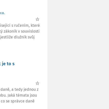
r.o.
ející s ručením, které
ý zákoník v souvislosti
jestliže dlužník svůj
 je to s
daně, a tedy jednou z
dobu. Jaká témata jsou
 co se správce daně