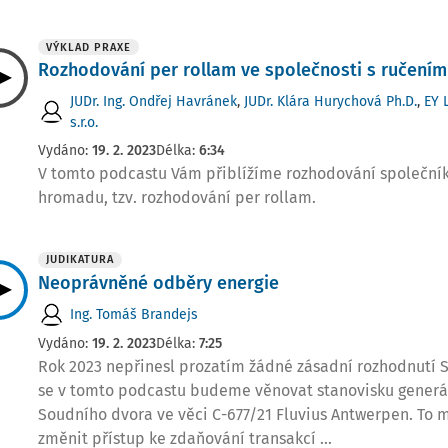
VÝKLAD PRAXE
Rozhodování per rollam ve společnosti s ručen
JUDr. Ing. Ondřej Havránek
,
JUDr. Klára Hurychová Ph.D.
,
EY 
s.r.o.
Vydáno:
19. 2. 2023
Délka:
6:34
V tomto podcastu Vám přiblížíme rozhodování společní
hromadu, tzv. rozhodování per rollam.
JUDIKATURA
Neoprávněné odběry energie
Ing. Tomáš Brandejs
Vydáno:
19. 2. 2023
Délka:
7:25
Rok 2023 nepřinesl prozatím žádné zásadní rozhodnutí 
se v tomto podcastu budeme věnovat stanovisku generá
Soudního dvora ve věci C-677/21 Fluvius Antwerpen. To m
změnit přístup ke zdaňování transakcí ...