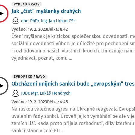
VÝKLAD PRAXE
Jak „číst“ myšlenky druhých
doc. PhDr. Ing. Jan Urban CSc.
Vydáno:
19. 2. 2023
Délka:
8:42
Čtení myšlenek je kritickou společenskou dovedností, mo
sociální dovedností vůbec. Je důležité pro pochopení s
i rozhodování o našich vlastních krocích. Umožňuje nám
vyjednávat, poznat, komu ...
EVROPSKÉ PRÁVO
Obcházení unijních sankcí bude „evropským“ tre
JUDr. Mgr. Lukáš Hendrych
Vydáno:
19. 2. 2023
Délka:
4:45
Na ruskou válečnou agresi na Ukrajině reagovala Evrops
uvalením řady sankcí. Úroveň jejich vymáhání se ale v j
zemích liší. Rada proto přijala rozhodnutí, díky kterému
sankcí stane v celé EU ...