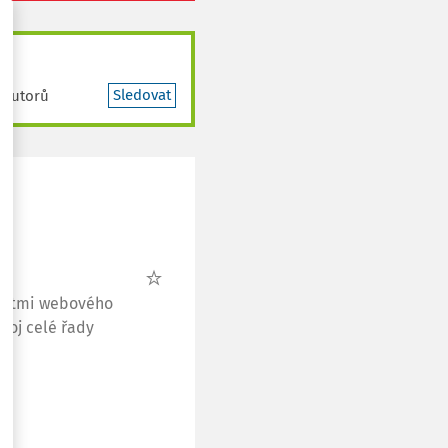
Sledovat
 autorů
nostmi webového
droj celé řady