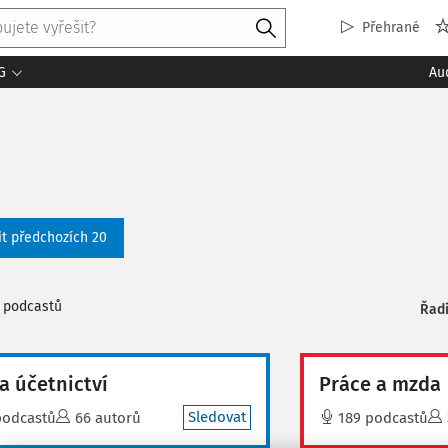
Přehrané
G
Au
it předchozích 20
 podcastů
Řadi
a účetnictví
Práce a mzda
Sledovat
podcastů
66 autorů
189 podcastů