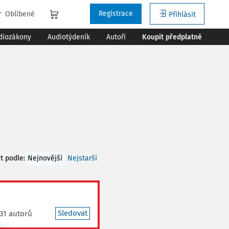
Registrace
Oblíbené
Přihlásit
diozákony
Audiotýdeník
Autoři
Koupit předplatné
t podle
:
Nejnovější
Nejstarší
Sledovat
31 autorů