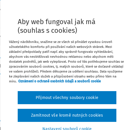
ESG
Aby web fungoval jak má
Sledovat
podcastů
23 autorů
34 podcastů
9
(souhlas s cookies)
Vážený návštěvníku, snažíme se ze všech sil přinášet vysokou úroveň
uživatelského komfortu při používání našich webových stránek. Mezi
základní předpoklady patří např. aby správně fungovalo vyhledávání,
abychom vás neobtěžovali nevhodnou reklamou nebo abychom měli
VÝKLAD PRAXE
dostatek podnětů, jak web vylepšovat. Proto od Vás potřebujeme souhlas se
Portál občana jako užitečný pomocník
zpracováním souborů cookies, tj. malých souborů, které se dočasně ukládají
ve vašem prohlížeči. Předem děkujeme za udělení souhlasu. Data využijeme
MVDr. Milan Vodička
ke zlepšování našich služeb a přizpůsobení obsahu webu přímo Vám na
Vydáno:
16. 3. 2023
Délka:
5:27
míru.
Oznámení o ochraně osobních údajů a souborů cookie
V tomto audio příspěvku vás stručně seznámíme s mož
Portálu občana, což je velmi užitečný nástroj a bohatý z
Přijmout všechny soubory cookie
informací, a přitom je k dispozici zcela bezplatně.
Zamítnout vše kromě nutných cookies
NOVELIZACE
Ještě jednou k windfall tax
Nastavení souborů cookie