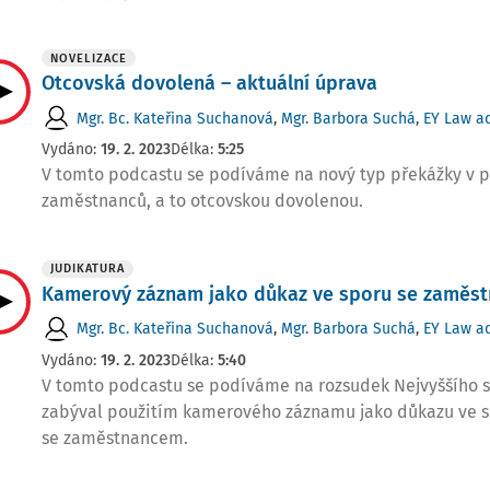
NOVELIZACE
Otcovská dovolená – aktuální úprava
Mgr. Bc. Kateřina Suchanová
,
Mgr. Barbora Suchá
,
EY Law ad
Vydáno:
19. 2. 2023
Délka:
5:25
V tomto podcastu se podíváme na nový typ překážky v p
zaměstnanců, a to otcovskou dovolenou.
JUDIKATURA
Kamerový záznam jako důkaz ve sporu se zaměs
Mgr. Bc. Kateřina Suchanová
,
Mgr. Barbora Suchá
,
EY Law ad
Vydáno:
19. 2. 2023
Délka:
5:40
V tomto podcastu se podíváme na rozsudek Nejvyššího s
zabýval použitím kamerového záznamu jako důkazu ve 
se zaměstnancem.