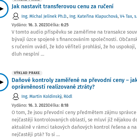
Jak nastavit transferovou cenu za ručení
Ing. Michal Jelínek Ph.D.
,
Ing. Kateřina Klapuchová
,
V4 Tax, s.
Vydáno:
16. 3. 2023
Délka:
6:25
V tomto audio příspěvku se zaměříme na transakce souvis
bývají úzce spojené s financováním společnosti. Občansk
s ručením uvádí, že kdo věřiteli prohlásí, že ho uspokojí, 
dluh nesplní ...
VÝKLAD PRAXE
Daňové kontroly zaměřené na převodní ceny – jak
oprávněností realizované ztráty?
Ing. Martin Koldinský
,
Rödl
Vydáno:
16. 3. 2023
Délka:
8:18
O tom, že jsou převodní ceny předmětem zájmu správce 
nejčastěji kontrolovaných oblastí, se mluví již nějakou 
aktuálně v rámci takových daňových kontrol řešena a na
nejčastěji ptá? To si ...