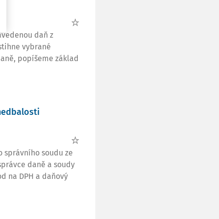
.
zavedenou daň z
stihne vybrané
 daně, popíšeme základ
edbalosti
o správního soudu ze
k správce daně a soudy
vod na DPH a daňový