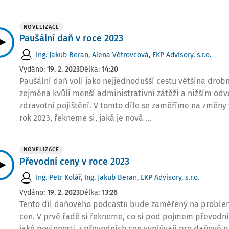
NOVELIZACE
Paušální daň v roce 2023
Ing. Jakub Beran
,
Alena Větrovcová
,
EKP Advisory, s.r.o.
Vydáno:
19. 2. 2023
Délka:
14:20
Paušální daň volí jako nejjednodušší cestu většina drob
zejména kvůli menší administrativní zátěži a nižším od
zdravotní pojištění. V tomto díle se zaměříme na změny 
rok 2023, řekneme si, jaká je nová ...
NOVELIZACE
Převodní ceny v roce 2023
Ing. Petr Kolář
,
Ing. Jakub Beran
,
EKP Advisory, s.r.o.
Vydáno:
19. 2. 2023
Délka:
13:26
Tento díl daňového podcastu bude zaměřený na proble
cen. V prvé řadě si řekneme, co si pod pojmem převodní
jaké povinnosti z převodních cen vyplývají pro daňové p