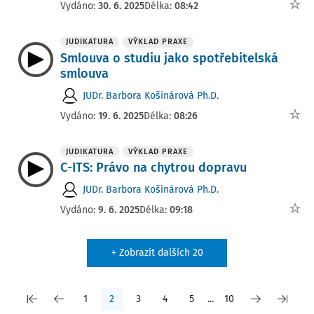
Vydáno:
30. 6. 2025
Délka:
08:42
JUDIKATURA
VÝKLAD PRAXE
Smlouva o studiu jako spotřebitelská
smlouva
JUDr. Barbora Košinárová Ph.D.
Vydáno:
19. 6. 2025
Délka:
08:26
JUDIKATURA
VÝKLAD PRAXE
C-ITS: Právo na chytrou dopravu
JUDr. Barbora Košinárová Ph.D.
Vydáno:
9. 6. 2025
Délka:
09:18
+ Zobrazit dalších 20
1
2
3
4
5
...
10