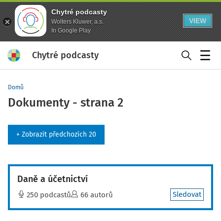
Chytré podcasty
VIEW
Wolters Kluwer, a.s.
In Google Play
Chytré podcasty
Menu
Domů
Dokumenty - strana 2
+ Zobrazit předchozích 20
Daně a účetnictví
Sledovat
250 podcastů
66 autorů