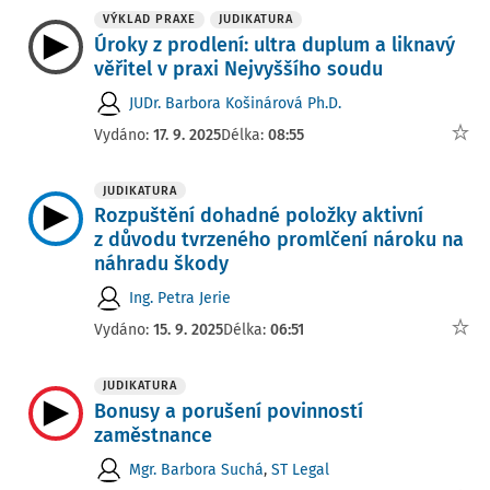
VÝKLAD PRAXE
JUDIKATURA
Úroky z prodlení: ultra duplum a liknavý
věřitel v praxi Nejvyššího soudu
JUDr. Barbora Košinárová Ph.D.
Vydáno:
17. 9. 2025
Délka:
08:55
JUDIKATURA
Rozpuštění dohadné položky aktivní
z důvodu tvrzeného promlčení nároku na
náhradu škody
Ing. Petra Jerie
Vydáno:
15. 9. 2025
Délka:
06:51
JUDIKATURA
Bonusy a porušení povinností
zaměstnance
Mgr. Barbora Suchá
,
ST Legal