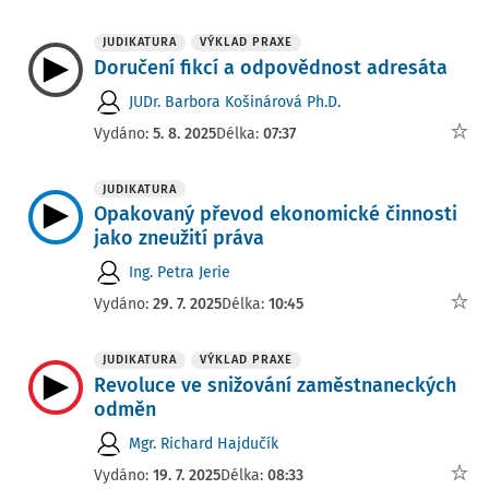
JUDIKATURA
VÝKLAD PRAXE
Doručení fikcí a odpovědnost adresáta
JUDr. Barbora Košinárová Ph.D.
Vydáno:
5. 8. 2025
Délka:
07:37
JUDIKATURA
Opakovaný převod ekonomické činnosti
jako zneužití práva
Ing. Petra Jerie
Vydáno:
29. 7. 2025
Délka:
10:45
JUDIKATURA
VÝKLAD PRAXE
Revoluce ve snižování zaměstnaneckých
odměn
Mgr. Richard Hajdučík
Vydáno:
19. 7. 2025
Délka:
08:33