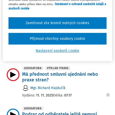
obsahu webu přímo Vám na míru.
Oznámení o ochraně osobních údajů a
Ing. Petra Jerie
souborů cookie
Vydáno:
27. 11. 2025
Délka:
06:45
Zamítnout vše kromě nutných cookies
JUDIKATURA
VÝKLAD PRAXE
Může být péče o zahradu nákladem na
Přijmout všechny soubory cookie
domácnost?
JUDr. Barbora Košinárová Ph.D.
Nastavení souborů cookie
Vydáno:
24. 11. 2025
Délka:
08:23
JUDIKATURA
VÝKLAD PRAXE
Má přednost smluvní ujednání nebo
praxe stran?
Mgr. Richard Hajdučík
Vydáno:
11. 11. 2025
Délka:
07:17
JUDIKATURA
Podraz od odběratele ještě nemusí