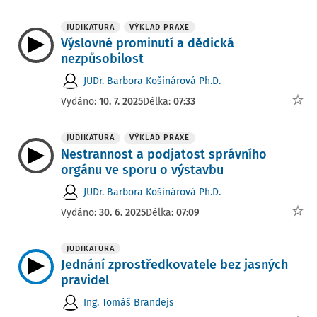
JUDIKATURA
VÝKLAD PRAXE
Výslovné prominutí a dědická
nezpůsobilost
JUDr. Barbora Košinárová Ph.D.
Vydáno:
10. 7. 2025
Délka:
07:33
JUDIKATURA
VÝKLAD PRAXE
Nestrannost a podjatost správního
orgánu ve sporu o výstavbu
JUDr. Barbora Košinárová Ph.D.
Vydáno:
30. 6. 2025
Délka:
07:09
JUDIKATURA
Jednání zprostředkovatele bez jasných
pravidel
Ing. Tomáš Brandejs