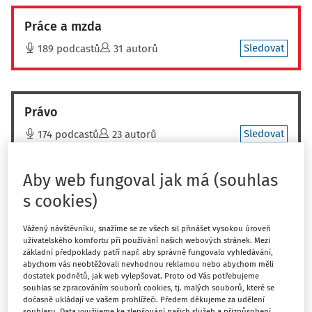
Práce a mzda
Sledovat
189 podcastů
31 autorů
Právo
Sledovat
174 podcastů
23 autorů
Aby web fungoval jak má (souhlas
Filtr
s cookies)
Vážený návštěvníku, snažíme se ze všech sil přinášet vysokou úroveň
186
Počet vyhledaných dokumentů:
uživatelského komfortu při používání našich webových stránek. Mezi
základní předpoklady patří např. aby správně fungovalo vyhledávání,
Řadit podle
:
Nejnovější
Nejstarší
abychom vás neobtěžovali nevhodnou reklamou nebo abychom měli
dostatek podnětů, jak web vylepšovat. Proto od Vás potřebujeme
souhlas se zpracováním souborů cookies, tj. malých souborů, které se
JUDIKATURA
dočasně ukládají ve vašem prohlížeči. Předem děkujeme za udělení
Krajský soud ke změně účetní metody
souhlasu. Data využijeme ke zlepšování našich služeb a přizpůsobení