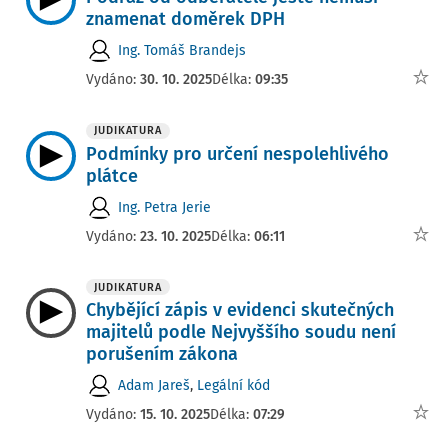
znamenat doměrek DPH
Ing. Tomáš Brandejs
Vydáno:
30. 10. 2025
Délka:
09:35
JUDIKATURA
Podmínky pro určení nespolehlivého
plátce
Ing. Petra Jerie
Vydáno:
23. 10. 2025
Délka:
06:11
JUDIKATURA
Chybějící zápis v evidenci skutečných
majitelů podle Nejvyššího soudu není
porušením zákona
Adam Jareš
,
Legální kód
Vydáno:
15. 10. 2025
Délka:
07:29