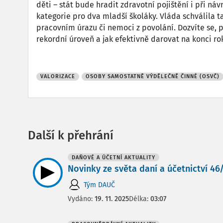
děti – stát bude hradit zdravotní pojištění i při ná
kategorie pro dva mladší školáky. Vláda schválila t
pracovním úrazu či nemoci z povolání. Dozvíte se, p
rekordní úroveň a jak efektivně darovat na konci ro
VALORIZACE
OSOBY SAMOSTATNĚ VÝDĚLEČNĚ ČINNÉ (OSVČ)
Další k přehrání
DAŇOVÉ A ÚČETNÍ AKTUALITY
Novinky ze světa daní a účetnictví 46/2
Tým DAUČ
Vydáno:
19. 11. 2025
Délka:
03:07