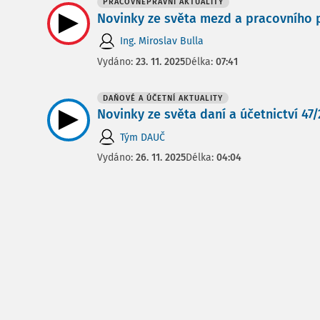
PRACOVNĚPRÁVNÍ AKTUALITY
Novinky ze světa mezd a pracovního pr
Ing. Miroslav Bulla
Vydáno:
23. 11. 2025
Délka:
07:41
DAŇOVÉ A ÚČETNÍ AKTUALITY
Novinky ze světa daní a účetnictví 47/20
Tým DAUČ
Vydáno:
26. 11. 2025
Délka:
04:04