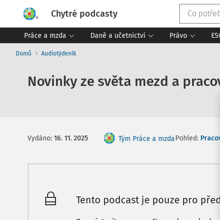
Chytré podcasty
Práce a mzda
Daně a učetnictví
Právo
ES
Domů
Audiotýdeník
Novinky ze světa mezd a pracov
Pohled:
Praco
Vydáno
:
16. 11. 2025
Tým Práce a mzda
Tento podcast je pouze pro před