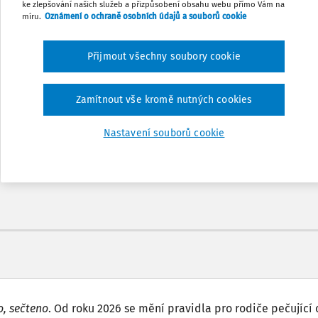
ke zlepšování našich služeb a přizpůsobení obsahu webu přímo Vám na
míru.
Oznámení o ochraně osobních údajů a souborů cookie
Přijmout všechny soubory cookie
Odemčené podcasty
Zamítnout vše kromě nutných cookies
nů
Možnost využít mobilní aplikaci
Nastavení souborů cookie
o, sečteno
. Od roku 2026 se mění pravidla pro rodiče pečující 