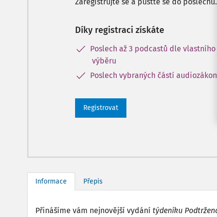
Zaregistrujte se a pusťte se do poslechu.
Díky registraci získáte
Poslech až 3 podcastů dle vlastního
výběru
Poslech vybraných částí audiozáko
Registrovat
Informace
Přepis
Přinášíme vám nejnovější vydání
týdeníku Podtržen