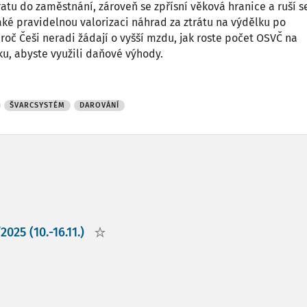
vratu do zaměstnání, zároveň se zpřísní věková hranice a ruší s
aké pravidelnou valorizaci náhrad za ztrátu na výdělku po
roč Češi neradi žádají o vyšší mzdu, jak roste počet OSVČ na
ku, abyste využili daňové výhody.
ŠVARCSYSTÉM
DAROVÁNÍ
025 (10.-16.11.)