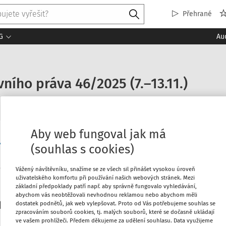
Přehrané
G
Au
ního práva 46/2025 (7.–13.11.)
Aby web fungoval jak má
vněprávní aktuality
(souhlas s cookies)
Vážený návštěvníku, snažíme se ze všech sil přinášet vysokou úroveň
uživatelského komfortu při používání našich webových stránek. Mezi
Máte předplatné?
Přihlaste s
základní předpoklady patří např. aby správně fungovalo vyhledávání,
abychom vás neobtěžovali nevhodnou reklamou nebo abychom měli
platitele
dostatek podnětů, jak web vylepšovat. Proto od Vás potřebujeme souhlas se
zpracováním souborů cookies, tj. malých souborů, které se dočasně ukládají
ve vašem prohlížeči. Předem děkujeme za udělení souhlasu. Data využijeme