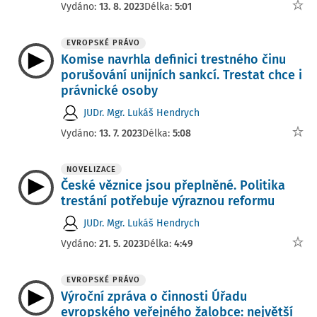
Vydáno:
13. 8. 2023
Délka:
5:01
EVROPSKÉ PRÁVO
Komise navrhla definici trestného činu
porušování unijních sankcí. Trestat chce i
právnické osoby
JUDr. Mgr. Lukáš Hendrych
Vydáno:
13. 7. 2023
Délka:
5:08
NOVELIZACE
České věznice jsou přeplněné. Politika
trestání potřebuje výraznou reformu
JUDr. Mgr. Lukáš Hendrych
Vydáno:
21. 5. 2023
Délka:
4:49
EVROPSKÉ PRÁVO
Výroční zpráva o činnosti Úřadu
evropského veřejného žalobce: největší