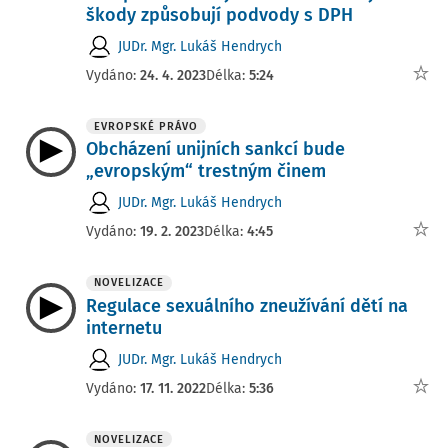
škody způsobují podvody s DPH
JUDr. Mgr. Lukáš Hendrych
Vydáno:
24. 4. 2023
Délka:
5:24
EVROPSKÉ PRÁVO
Obcházení unijních sankcí bude
„evropským“ trestným činem
JUDr. Mgr. Lukáš Hendrych
Vydáno:
19. 2. 2023
Délka:
4:45
NOVELIZACE
Regulace sexuálního zneužívání dětí na
internetu
JUDr. Mgr. Lukáš Hendrych
Vydáno:
17. 11. 2022
Délka:
5:36
NOVELIZACE