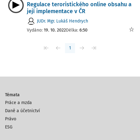
Regulace teroristického online obsahu a
její implementace v ČR
JUDr. Mgr. Lukáš Hendrych
Vydáno:
19. 10. 2022
Délka:
6:50
1
Témata
Práce a mzda
Daně a účetnictví
Právo
ESG