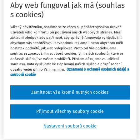
Aby web fungoval jak má (souhlas
Nový rámec kybernetické bezpečnosti
Dodavatelské řetězce, strategicky
s cookies)
významné služby a domény
Vážený návštěvníku, snažíme se ze všech sil přinášet vysokou úroveň
JUDr. Barbora Košinárová Ph.D.
uživatelského komfortu při používání našich webových stránek. Mezi
základní předpoklady patří např. aby správně fungovalo vyhledávání,
Vydáno:
27. 1. 2026
Délka:
09:02
abychom vás neobtěžovali nevhodnou reklamou nebo abychom měli
dostatek podnětů, jak web vylepšovat. Proto od Vás potřebujeme
souhlas se zpracováním souborů cookies, tj. malých souborů, které se
VÝKLAD PRAXE
NOVELIZACE
dočasně ukládají ve vašem prohlížeči. Předem děkujeme za udělení
Další nástroje kybernetické bezpečnosti
souhlasu. Data využijeme ke zlepšování našich služeb a přizpůsobení
obsahu webu přímo Vám na míru.
Oznámení o ochraně osobních údajů a
JUDr. Barbora Košinárová Ph.D.
souborů cookie
Vydáno:
21. 1. 2026
Délka:
10:19
Zamítnout vše kromě nutných cookies
NOVELIZACE
Ministerstvo spravedlnosti chystá
významnou reformu trestního práva
Přijmout všechny soubory cookie
JUDr. Mgr. Lukáš Hendrych
Nastavení souborů cookie
Vydáno:
16. 4. 2024
Délka:
04:14