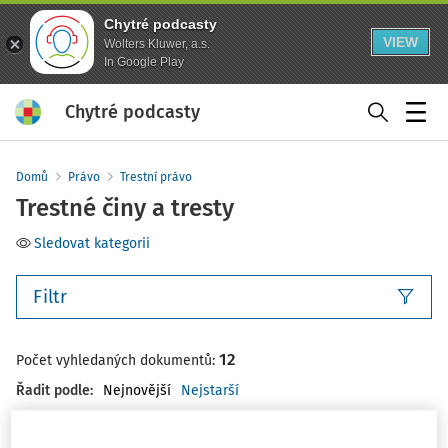
Chytré podcasty
VIEW
Wolters Kluwer, a.s.
In Google Play
Chytré podcasty
Menu
Domů
Právo
Trestní právo
Trestné činy a tresty
Sledovat kategorii
Filtr
12
Počet vyhledaných dokumentů:
Řadit podle
:
Nejnovější
Nejstarší
VÝKLAD PRAXE
NOVELIZACE