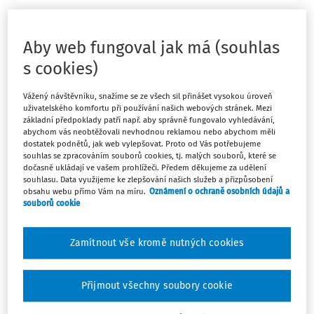
Jedna cena za vše
Aby web fungoval jak má (souhlas
s cookies)
Zaplatíte jednu cenu a máte přístup k veškerému obsahu, který
je v aplikaci Chytré podcasty k dispozici.
Vážený návštěvníku, snažíme se ze všech sil přinášet vysokou úroveň
Vyberte si, jestli chcete platit měsíčně, nebo ročně a ušetřit více
uživatelského komfortu při používání našich webových stránek. Mezi
základní předpoklady patří např. aby správně fungovalo vyhledávání,
než 2 000 Kč.
abychom vás neobtěžovali nevhodnou reklamou nebo abychom měli
dostatek podnětů, jak web vylepšovat. Proto od Vás potřebujeme
souhlas se zpracováním souborů cookies, tj. malých souborů, které se
dočasně ukládají ve vašem prohlížeči. Předem děkujeme za udělení
Speciální nabídka
souhlasu. Data využijeme ke zlepšování našich služeb a přizpůsobení
Měsíčně
Ročně
obsahu webu přímo Vám na míru.
Oznámení o ochraně osobních údajů a
490
souborů cookie
Nyní:
3 500
Kč bez DPH
Zamítnout vše kromě nutných cookies
593 Kč vč. DPH
Kč bez DPH
4 235 Kč vč. DPH
Přijmout všechny soubory cookie
Objednat a ušetřit 2 380 Kč