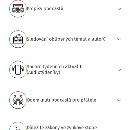
Přepisy podcastů
Sledování oblíbených témat a autorů
Souhrn týdenních aktualit
(Audiotýdeníky)
Odemknutí podcastů pro přátele
Důležité zákony ve zvukové stopě