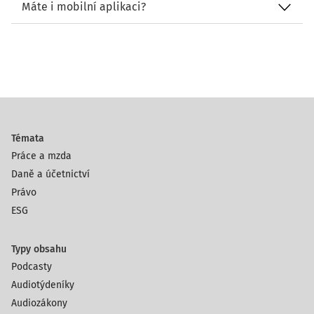
Máte i mobilní aplikaci?
Témata
Práce a mzda
Daně a účetnictví
Právo
ESG
Typy obsahu
Podcasty
Audiotýdeníky
Audiozákony