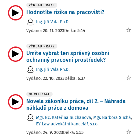
VÝKLAD PRAXE
Hodnotíte rizika na pracovišti?
Ing. Jiří Vala Ph.D.
Vydáno:
20. 11. 2023
Délka:
5:44
VÝKLAD PRAXE
Umíte vybrat ten správný osobní
ochranný pracovní prostředek?
Ing. Jiří Vala Ph.D.
Vydáno:
22. 10. 2023
Délka:
6:37
NOVELIZACE
Novela zákoníku práce, díl 2. – Náhrada
nákladů práce z domova
Mgr. Bc. Kateřina Suchanová
,
Mgr. Barbora Suchá
,
EY Law advokátní kancelář, s.r.o.
Vydáno:
24. 9. 2023
Délka:
5:55