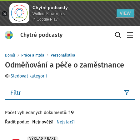
Chytré podcasty
VIEW
Wolters Kluwer, a.s.
In Google Play
Chytré podcasty
Menu
Domů
Práce a mzda
Personalistika
Odměňování a péče o zaměstnance
Sledovat kategorii
Filtr
19
Počet vyhledaných dokumentů:
Řadit podle
:
Nejnovější
Nejstarší
VÝKLAD PRAXE