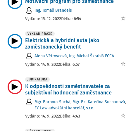
Motivační program pro zaměstnance
Ing. Tomáš Brandejs
Vydáno:
15. 12. 2022
Délka:
6:54
VÝKLAD PRAXE
Elektrická a hybridní auta jako
zaměstnanecký benefit
Alena Větrovcová
,
Ing. Michal Škrabiš FCCA
Vydáno:
14. 9. 2022
Délka:
6:57
JUDIKATURA
K odpovědnosti zaměstnavatele za
subjektivní hodnocení zaměstnance
Mgr. Barbora Suchá
,
Mgr. Bc. Kateřina Suchanová
,
EY Law advokátní kancelář, s.r.o.
Vydáno:
14. 9. 2022
Délka:
4:43