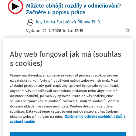
Můžete obhájit rozdíly v odměňování?
Začněte u popisu práce
Ing. Lenka Farkačová Říhová Ph.D.
Vydáno:
21. 7. 2026
Délka:
12:15
VÝKLAD PRAXE
NOVELIZACE
AI v náboru: Co automatizovat a co
Aby web fungoval jak má (souhlas
nechat na lidech
s cookies)
Ing. Lenka Farkačová Říhová Ph.D.
Vážený návštěvníku, snažíme se ze všech sil přinášet vysokou úroveň
Vydáno:
11. 6. 2026
Délka:
12:20
uživatelského komfortu při používání našich webových stránek. Mezi
základní předpoklady patří např. aby správně fungovalo vyhledávání,
abychom vás neobtěžovali nevhodnou reklamou nebo abychom měli
VÝKLAD PRAXE
dostatek podnětů, jak web vylepšovat. Proto od Vás potřebujeme
Stejná práce, stejná odměna? Pohled
souhlas se zpracováním souborů cookies, tj. malých souborů, které se
byznysu a státu
dočasně ukládají ve vašem prohlížeči. Předem děkujeme za udělení
souhlasu. Data využijeme ke zlepšování našich služeb a přizpůsobení
Ing. Lenka Farkačová Říhová Ph.D.
obsahu webu přímo Vám na míru.
Oznámení o ochraně osobních údajů a
souborů cookie
Vydáno:
5. 5. 2026
Délka:
07:46