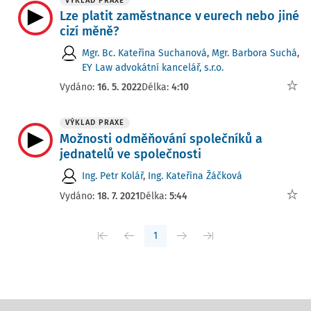
VÝKLAD PRAXE
Lze platit zaměstnance v eurech nebo jiné
cizí měně?
Mgr. Bc. Kateřina Suchanová
,
Mgr. Barbora Suchá
,
EY Law advokátní kancelář, s.r.o.
Vydáno:
16. 5. 2022
Délka:
4:10
VÝKLAD PRAXE
Možnosti odměňování společníků a
jednatelů ve společnosti
Ing. Petr Kolář
,
Ing. Kateřina Žáčková
Vydáno:
18. 7. 2021
Délka:
5:44
1