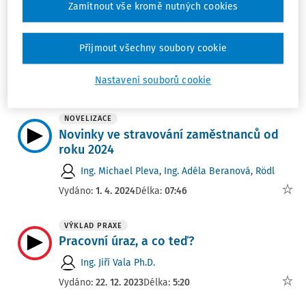
Zamítnout vše kromě nutných cookies
VÝKLAD PRAXE
Spravedlivá mzda pod lupou: kdy je
férová a kdy jen „stejná“
Přijmout všechny soubory cookie
Ing. Lenka Farkačová Říhová Ph.D.
Nastavení souborů cookie
Vydáno:
3. 5. 2026
Délka:
07:18
NOVELIZACE
Novinky ve stravování zaměstnanců od
roku 2024
Ing. Michael Pleva
,
Ing. Adéla Beranová
,
Rödl
Vydáno:
1. 4. 2024
Délka:
07:46
VÝKLAD PRAXE
Pracovní úraz, a co teď?
Ing. Jiří Vala Ph.D.
Vydáno:
22. 12. 2023
Délka:
5:20