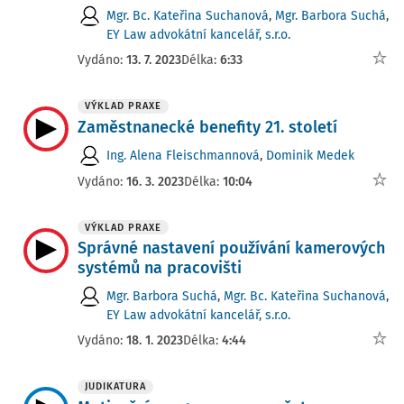
Mgr. Bc. Kateřina Suchanová
,
Mgr. Barbora Suchá
,
EY Law advokátní kancelář, s.r.o.
Vydáno:
13. 7. 2023
Délka:
6:33
VÝKLAD PRAXE
Zaměstnanecké benefity 21. století
Ing. Alena Fleischmannová
,
Dominik Medek
Vydáno:
16. 3. 2023
Délka:
10:04
VÝKLAD PRAXE
Správné nastavení používání kamerových
systémů na pracovišti
Mgr. Barbora Suchá
,
Mgr. Bc. Kateřina Suchanová
,
EY Law advokátní kancelář, s.r.o.
Vydáno:
18. 1. 2023
Délka:
4:44
JUDIKATURA