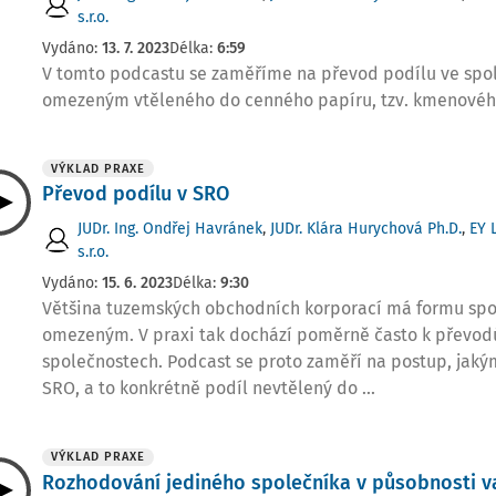
s.r.o.
Vydáno:
13. 7. 2023
Délka:
6:59
V tomto podcastu se zaměříme na převod podílu ve spol
omezeným vtěleného do cenného papíru, tzv. kmenového
VÝKLAD PRAXE
Převod podílu v SRO
JUDr. Ing. Ondřej Havránek
,
JUDr. Klára Hurychová Ph.D.
,
EY 
s.r.o.
Vydáno:
15. 6. 2023
Délka:
9:30
Většina tuzemských obchodních korporací má formu spo
omezeným. V praxi tak dochází poměrně často k převod
společnostech. Podcast se proto zaměří na postup, jakým
SRO, a to konkrétně podíl nevtělený do ...
VÝKLAD PRAXE
Rozhodování jediného společníka v působnosti 