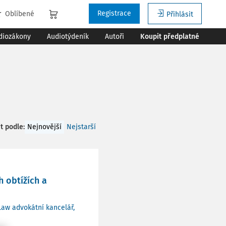
Registrace
Oblíbené
Přihlásit
diozákony
Audiotýdeník
Autoři
Koupit předplatné
t podle
:
Nejnovější
Nejstarší
 obtížích a
Law advokátní kancelář,