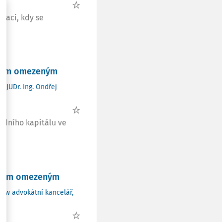
tuaci, kdy se
čením omezeným
.
,
JUDr. Ing. Ondřej
adního kapitálu ve
čením omezeným
Law advokátní kancelář,