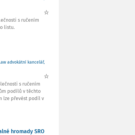
ečnosti s ručením
 listu.
Law advokátní kancelář,
lečnosti s ručením
ům podílů v těchto
 lze převést podíl v
valné hromady SRO