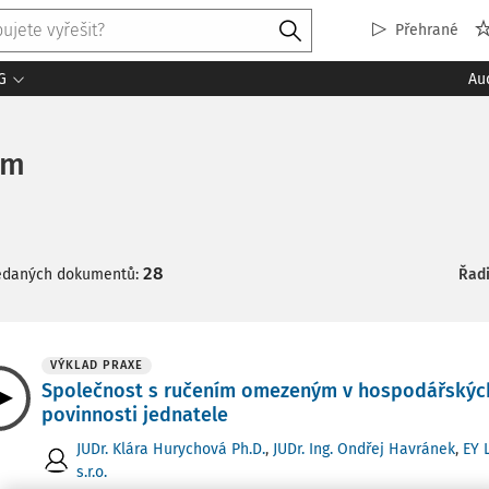
Přehrané
G
Au
ým
28
ledaných dokumentů:
Řadi
VÝKLAD PRAXE
Společnost s ručením omezeným v hospodářských
povinnosti jednatele
JUDr. Klára Hurychová Ph.D.
,
JUDr. Ing. Ondřej Havránek
,
EY 
s.r.o.