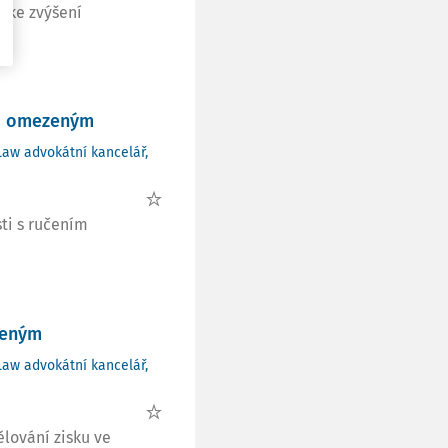
 ke zvýšení
.
ím omezeným
Law advokátní kancelář,
ti s ručením
zeným
Law advokátní kancelář,
lování zisku ve