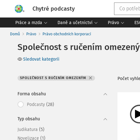
Chytré podcasty
Práce a mzda
Daně a učetnictví
Právo
ES
Domů
Právo
Právo obchodních korporací
Společnost s ručením omezen
Sledovat kategorii
SPOLEČNOST S RUČENÍM OMEZENÝM
Počet vyh
Forma obsahu
(28)
Podcasty
Typ obsahu
(5)
Judikatura
(1)
Novelizace