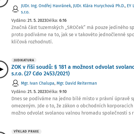
JUDr. Ing. Ondřej Havránek
,
JUDr. Klára Hurychová Ph.D.
,
EY 
s.r.o.
Vydáno:
21. 5. 2023
Délka:
6:16
Značná část tuzemských „SROček“ má pouze jediného sp
proto podíváme na to, jak se v takovéto jednočlenné spo
klíčová rozhodnutí.
JUDIKATURA
ZOK v říši soudů: § 181 a možnost odvolat svola
s.r.o. (27 Cdo 2453/2021)
Mgr. Ivan Chalupa
,
Mgr. David Reiterman
Vydáno:
21. 5. 2023
Délka:
9:10
Dnes se podíváme na jedno bílé místo v právní úpravě s
omezeným. Jde o to, že zákon o obchodních korporacích 
možno odvolat svolanou valnou hromadu společnosti s
VÝKLAD PRAXE