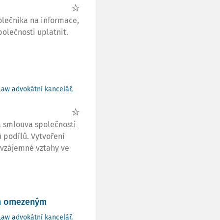
olečníka na informace,
olečnosti uplatnit.
Law advokátní kancelář,
á smlouva společnosti
 podílů. Vytvoření
 vzájemné vztahy ve
ím omezeným
Law advokátní kancelář,