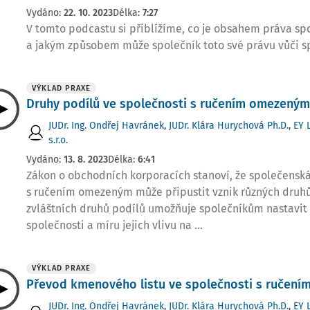
Vydáno:
22. 10. 2023
Délka:
7:27
V tomto podcastu si přiblížíme, co je obsahem práva sp
a jakým způsobem může společník toto své právu vůči sp
VÝKLAD PRAXE
Druhy podílů ve společnosti s ručením omezeným
JUDr. Ing. Ondřej Havránek
,
JUDr. Klára Hurychová Ph.D.
,
EY 
s.r.o.
Vydáno:
13. 8. 2023
Délka:
6:41
Zákon o obchodních korporacích stanoví, že společensk
s ručením omezeným může připustit vznik různých druhů
zvláštních druhů podílů umožňuje společníkům nastavit
společnosti a míru jejich vlivu na ...
VÝKLAD PRAXE
Převod kmenového listu ve společnosti s ručen
JUDr. Ing. Ondřej Havránek
,
JUDr. Klára Hurychová Ph.D.
,
EY 