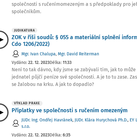
společnosti s ručenímomezeným a s předpoklady pro je
společníkům.
JUDIKATURA
ZOK v říši soudů: § 055 a materiální splnění infor
Cdo 1206/2022)
Mgr. Ivan Chalupa
,
Mgr. David Reiterman
Vydáno:
22. 12. 2023
Délka:
11:33
Není to tak dávno, kdy jsme se zabývali tím, jak to můž
jednatel půjčí peníze své společnosti. A je to tu zase. Zas
se žalobou na krku. A jak to dopadlo?
VÝKLAD PRAXE
Příplatky ve společnosti s ručením omezeným
JUDr. Ing. Ondřej Havránek
,
JUDr. Klára Hurychová Ph.D.
,
EY 
s.r.o.
Vydáno:
22. 12. 2023
Délka:
6:35