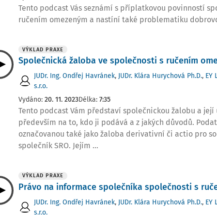
Tento podcast Vás seznámí s příplatkovou povinností sp
ručením omezeným a nastíní také problematiku dobrovol
VÝKLAD PRAXE
Společnická žaloba ve společnosti s ručením o
JUDr. Ing. Ondřej Havránek
,
JUDr. Klára Hurychová Ph.D.
,
EY 
s.r.o.
Vydáno:
20. 11. 2023
Délka:
7:35
Tento podcast Vám představí společnickou žalobu a její
především na to, kdo ji podává a z jakých důvodů. Poda
označovanou také jako žaloba derivativní či actio pro so
společník SRO. Jejím ...
VÝKLAD PRAXE
Právo na informace společníka společnosti s r
JUDr. Ing. Ondřej Havránek
,
JUDr. Klára Hurychová Ph.D.
,
EY 
s.r.o.