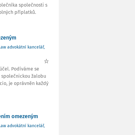
olečníka společnosti s
ných příplatků.
mezeným
Law advokátní kancelář,
 účel. Podíváme se
t společnickou žalobu
cio, je oprávněn každý
učením omezeným
Law advokátní kancelář,