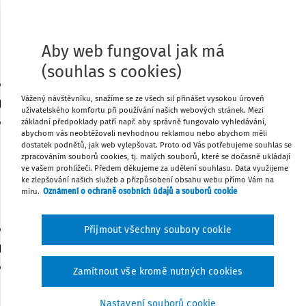
Vydáno:
4. 8. 2024
Délka:
09:08
Dnes si přiblížíme, jaké povinnosti vznikají jednateli v si
společnost ocitne v hospodářských obtížích.
Aby web fungoval jak má
(souhlas s cookies)
VÝKLAD PRAXE
Snižování základního kapitálu společnosti s ru
Vážený návštěvníku, snažíme se ze všech sil přinášet vysokou úroveň
uživatelského komfortu při používání našich webových stránek. Mezi
JUDr. Klára Hurychová Ph.D.
,
EY Law advokátní kancelář, s.r.o
základní předpoklady patří např. aby správně fungovalo vyhledávání,
abychom vás neobtěžovali nevhodnou reklamou nebo abychom měli
Havránek
dostatek podnětů, jak web vylepšovat. Proto od Vás potřebujeme souhlas se
Vydáno:
23. 6. 2024
Délka:
07:30
zpracováním souborů cookies, tj. malých souborů, které se dočasně ukládají
V dnešním podcastu si vysvětlíme postup snižování zákl
ve vašem prohlížeči. Předem děkujeme za udělení souhlasu. Data využijeme
ke zlepšování našich služeb a přizpůsobení obsahu webu přímo Vám na
společnosti s ručením omezeným.
míru.
Oznámení o ochraně osobních údajů a souborů cookie
VÝKLAD PRAXE
Přijmout všechny soubory cookie
Zvyšování základního kapitálu společnosti s ru
JUDr. Klára Hurychová Ph.D.
,
JUDr. Ing. Ondřej Havránek
,
EY 
Zamítnout vše kromě nutných cookies
s.r.o.
Vydáno:
27. 5. 2024
Délka:
08:37
Nastavení souborů cookie