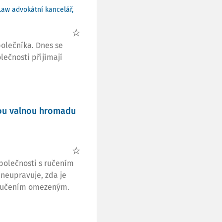
Law advokátní kancelář,
olečníka. Dnes se
lečnosti přijímají
nou valnou hromadu
polečnosti s ručením
neupravuje, zda je
 ručením omezeným.