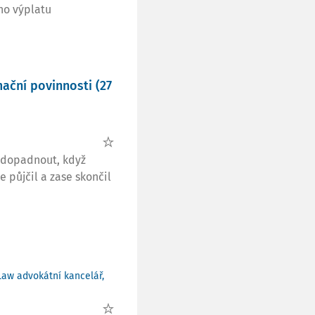
ho výplatu
mační povinnosti (27
e dopadnout, když
e půjčil a zase skončil
Law advokátní kancelář,