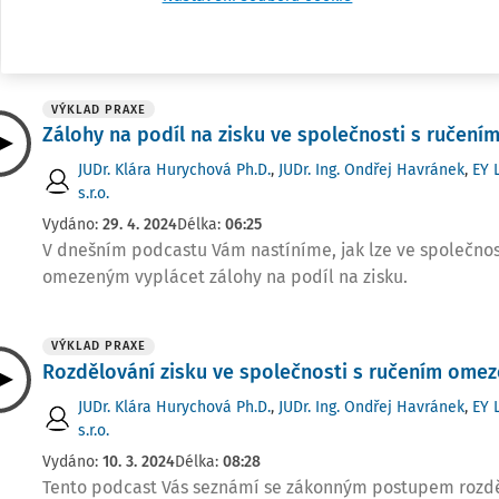
V dnešním podcastu si vysvětlíme postup, jakým dochází
základního kapitálu ve společnosti s ručením omezeným
VÝKLAD PRAXE
Zálohy na podíl na zisku ve společnosti s ručen
JUDr. Klára Hurychová Ph.D.
,
JUDr. Ing. Ondřej Havránek
,
EY 
s.r.o.
Vydáno:
29. 4. 2024
Délka:
06:25
V dnešním podcastu Vám nastíníme, jak lze ve společnos
omezeným vyplácet zálohy na podíl na zisku.
VÝKLAD PRAXE
Rozdělování zisku ve společnosti s ručením ome
JUDr. Klára Hurychová Ph.D.
,
JUDr. Ing. Ondřej Havránek
,
EY 
s.r.o.
Vydáno:
10. 3. 2024
Délka:
08:28
Tento podcast Vás seznámí se zákonným postupem rozdě