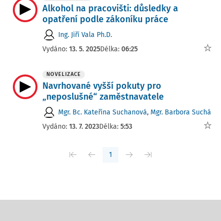
Alkohol na pracovišti: důsledky a
opatření podle zákoníku práce
Ing. Jiří Vala Ph.D.
Vydáno:
13. 5. 2025
Délka:
06:25
NOVELIZACE
Navrhované vyšší pokuty pro
„neposlušné“ zaměstnavatele
Mgr. Bc. Kateřina Suchanová
,
Mgr. Barbora Suchá
Vydáno:
13. 7. 2023
Délka:
5:53
1