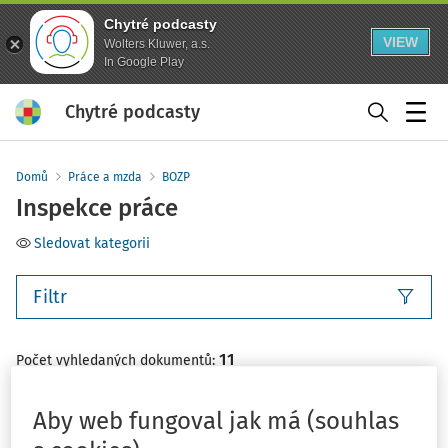
Chytré podcasty
VIEW
Wolters Kluwer, a.s.
In Google Play
Chytré podcasty
Menu
Domů
Práce a mzda
BOZP
Inspekce práce
Sledovat kategorii
Filtr
11
Počet vyhledaných dokumentů:
Řadit podle
:
Nejnovější
Nejstarší
Aby web fungoval jak má (souhlas
VÝKLAD PRAXE