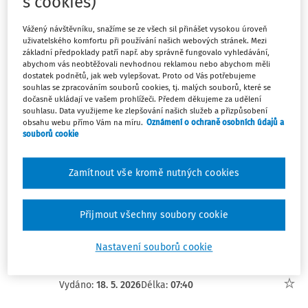
s cookies)
Jak stanovit přípustnou výšku stohu
manipulačních jednotek
Vážený návštěvníku, snažíme se ze všech sil přinášet vysokou úroveň
uživatelského komfortu při používání našich webových stránek. Mezi
Ing. Petr Kurtin
základní předpoklady patří např. aby správně fungovalo vyhledávání,
abychom vás neobtěžovali nevhodnou reklamou nebo abychom měli
Vydáno:
13. 7. 2026
Délka:
07:40
dostatek podnětů, jak web vylepšovat. Proto od Vás potřebujeme
souhlas se zpracováním souborů cookies, tj. malých souborů, které se
dočasně ukládají ve vašem prohlížeči. Předem děkujeme za udělení
VÝKLAD PRAXE
souhlasu. Data využijeme ke zlepšování našich služeb a přizpůsobení
Proč je důležité znát zdravotní stav
obsahu webu přímo Vám na míru.
Oznámení o ochraně osobních údajů a
zaměstnanců
souborů cookie
Ing. Petr Kurtin
Zamítnout vše kromě nutných cookies
Vydáno:
16. 6. 2026
Délka:
06:34
VÝKLAD PRAXE
Přijmout všechny soubory cookie
Odbornost v BOZP u firem do 25
zaměstnanců podle zákona a v praxi
Nastavení souborů cookie
Ing. Petr Kurtin
Vydáno:
18. 5. 2026
Délka:
07:40