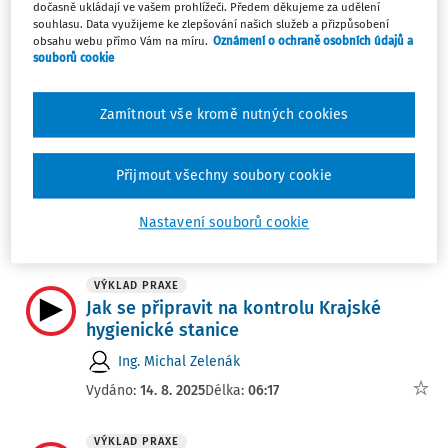
dočasně ukládají ve vašem prohlížeči. Předem děkujeme za udělení
souhlasu. Data využijeme ke zlepšování našich služeb a přizpůsobení
obsahu webu přímo Vám na míru.
Oznámení o ochraně osobních údajů a
Klíčová témata autora
souborů cookie
PRÁCE A MZDA
Zamítnout vše kromě nutných cookies
Filtr
Přijmout všechny soubory cookie
3
Počet vyhledaných dokumentů:
Nastavení souborů cookie
Řadit podle
:
Nejnovější
Nejstarší
VÝKLAD PRAXE
Jak se připravit na kontrolu Krajské
hygienické stanice
Ing. Michal Zelenák
Vydáno:
14. 8. 2025
Délka:
06:17
VÝKLAD PRAXE