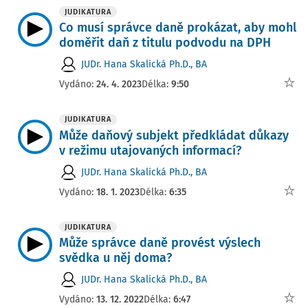
JUDIKATURA
Co musí správce daně prokázat, aby mohl
doměřit daň z titulu podvodu na DPH
JUDr. Hana Skalická Ph.D., BA
Vydáno:
24. 4. 2023
Délka:
9:50
JUDIKATURA
Může daňový subjekt předkládat důkazy
v režimu utajovaných informací?
JUDr. Hana Skalická Ph.D., BA
Vydáno:
18. 1. 2023
Délka:
6:35
JUDIKATURA
Může správce daně provést výslech
svědka u něj doma?
JUDr. Hana Skalická Ph.D., BA
Vydáno:
13. 12. 2022
Délka:
6:47