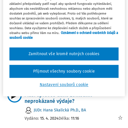
základní předpoklady patří např. aby správně fungovalo vyhledávání,
Prokázání nákladů na propagaci
abychom vás neobtěžovali nevhodnou reklamou nebo abychom měli
dostatek podnětů, jak web vylepšovat. Proto od Vás potřebujeme
Ing. Petra Jerie
souhlas se zpracováním souborů cookies, tj. malých souborů, které se
Vydáno:
1. 4. 2026
Délka:
08:00
dočasně ukládají ve vašem prohlížeči. Předem děkujeme za udělení
souhlasu. Data využijeme ke zlepšování našich služeb a přizpůsobení
obsahu webu přímo Vám na míru.
Oznámení o ochraně osobních údajů a
JUDIKATURA
souborů cookie
Je „důkaz mimo jakoukoli pochybnost“
požadovaný při daňových kontrolách
Zamítnout vše kromě nutných cookies
oprávněný?
JUDr. Hana Skalická Ph.D., BA
Přijmout všechny soubory cookie
Vydáno:
27. 8. 2024
Délka:
09:31
Nastavení souborů cookie
JUDIKATURA
Musí správce daně zohlednit
neprokázané výdaje?
JUDr. Hana Skalická Ph.D., BA
Vydáno:
15. 4. 2024
Délka:
11:16