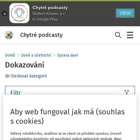
Chytré podcasty
VIEW
Wolters Kluwer, a.s.
In Google Play
Chytré podcasty
Menu
Domů
Daně a účetnictví
Správa daní
Dokazování
Sledovat kategorii
Filtr
Aby web fungoval jak má (souhlas
8
Počet vyhledaných dokumentů:
s cookies)
Řadit podle
:
Nejnovější
Nejstarší
Vážený návštěvníku, snažíme se ze všech sil přinášet vysokou úroveň
uživatelského komfortu při používání našich webových stránek. Mezi
JUDIKATURA