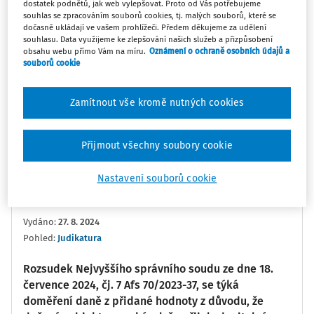
dostatek podnětů, jak web vylepšovat. Proto od Vás potřebujeme
souhlas se zpracováním souborů cookies, tj. malých souborů, které se
dočasně ukládají ve vašem prohlížeči. Předem děkujeme za udělení
souhlasu. Data využijeme ke zlepšování našich služeb a přizpůsobení
0:00
02:26
obsahu webu přímo Vám na míru.
Oznámení o ochraně osobních údajů a
souborů cookie
Oblíbené
Náměty
Sdílet
Zamítnout vše kromě nutných cookies
Poznámka
Sledovat
Přijmout všechny soubory cookie
Informace
Přepis
Nastavení souborů cookie
JUDr. Hana Skalická Ph.D., BA
Vydáno
:
27. 8. 2024
Pohled:
Judikatura
Rozsudek Nejvyššího správního soudu ze dne 18.
července 2024, čj. 7 Afs 70/2023-37, se týká
doměření daně z přidané hodnoty z důvodu, že