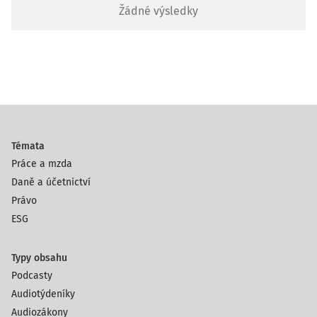
Žádné výsledky
Témata
Práce a mzda
Daně a účetnictví
Právo
ESG
Typy obsahu
Podcasty
Audiotýdeníky
Audiozákony