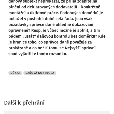
daňový subjekt neprokázal, že přijal zdanitelná
plnění od deklarovaných dodavatelů – konkrétně
montážní a úklidové práce. Podobných doměrků je
bohužel v poslední době celá řada. Jsou však
požadavky správce daně ohledně dokazování
oprávněné? Resp. je vůbec možné je splnit, a tím
pádem „ustát“ daňovou kontrolu bez doměrku? Kde
je hranice toho, co správce daně považuje za
prokázané a co ne? K tomu se Nejvyšší správní
soud vyjádřil v tomto rozsudku.
DŮKAZ
DAŇOVÁ KONTROLA
Další k přehrání