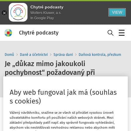
Chytré podcasty
VIEW
Wolters Kluwer, a.s.
In Google Play
Chytré podcasty
Menu
Domů
Daně a účetnictví
Správa daní
Daňová kontrola, přezkum
Je „důkaz mimo jakoukoli
pochybnost“ požadovaný při
daňových kontrolách oprávněný?
Aby web fungoval jak má (souhlas
s cookies)
Vážený návštěvníku, snažíme se ze všech sil přinášet vysokou úroveň
uživatelského komfortu při používání našich webových stránek. Mezi
základní předpoklady patří např. aby správně fungovalo vyhledávání,
1
x
10
30
abychom vás neobtěžovali nevhodnou reklamou nebo abychom měli