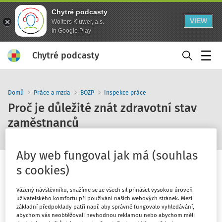
Chytré podcasty
VIEW
Wolters Kluwer, a.s.
In Google Play
Chytré podcasty
Menu
Domů
Práce a mzda
BOZP
Inspekce práce
Proč je důležité znát zdravotní stav
zaměstnanců
Aby web fungoval jak má (souhlas
s cookies)
Vážený návštěvníku, snažíme se ze všech sil přinášet vysokou úroveň
1
x
10
30
uživatelského komfortu při používání našich webových stránek. Mezi
základní předpoklady patří např. aby správně fungovalo vyhledávání,
abychom vás neobtěžovali nevhodnou reklamou nebo abychom měli