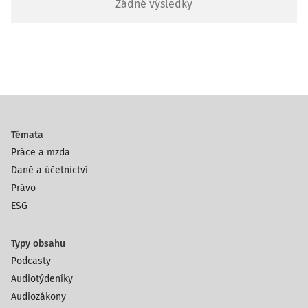
Žádné výsledky
Témata
Práce a mzda
Daně a účetnictví
Právo
ESG
Typy obsahu
Podcasty
Audiotýdeníky
Audiozákony