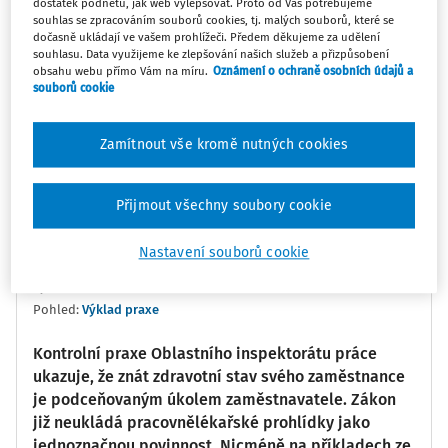
dostatek podnětů, jak web vylepšovat. Proto od Vás potřebujeme
souhlas se zpracováním souborů cookies, tj. malých souborů, které se
0:00
02:24
dočasně ukládají ve vašem prohlížeči. Předem děkujeme za udělení
souhlasu. Data využijeme ke zlepšování našich služeb a přizpůsobení
obsahu webu přímo Vám na míru.
Oznámení o ochraně osobních údajů a
souborů cookie
Oblíbené
Náměty
Sdílet
Poznámka
Sledovat
Zamítnout vše kromě nutných cookies
Informace
Přepis
Související
Přijmout všechny soubory cookie
Nastavení souborů cookie
Ing. Petr Kurtin
Vydáno
:
16. 6. 2026
Pohled:
Výklad praxe
Kontrolní praxe Oblastního inspektorátu práce
ukazuje, že znát zdravotní stav svého zaměstnance
je podceňovaným úkolem zaměstnavatele. Zákon
již neukládá pracovnělékařské prohlídky jako
jednoznačnou povinnost. Nicméně na příkladech ze