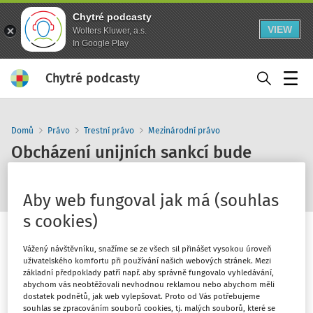
Chytré podcasty
VIEW
Wolters Kluwer, a.s.
In Google Play
Chytré podcasty
Menu
Domů
Právo
Trestní právo
Mezinárodní právo
Obcházení unijních sankcí bude
„evropským“ trestným činem
Aby web fungoval jak má (souhlas
s cookies)
Vážený návštěvníku, snažíme se ze všech sil přinášet vysokou úroveň
uživatelského komfortu při používání našich webových stránek. Mezi
základní předpoklady patří např. aby správně fungovalo vyhledávání,
1
x
10
30
abychom vás neobtěžovali nevhodnou reklamou nebo abychom měli
dostatek podnětů, jak web vylepšovat. Proto od Vás potřebujeme
souhlas se zpracováním souborů cookies, tj. malých souborů, které se