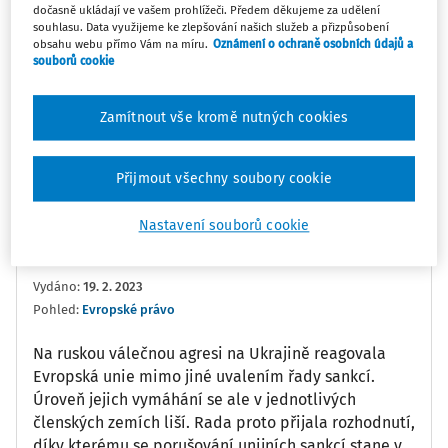
dočasně ukládají ve vašem prohlížeči. Předem děkujeme za udělení
souhlasu. Data využijeme ke zlepšování našich služeb a přizpůsobení
0:00
4:45
obsahu webu přímo Vám na míru.
Oznámení o ochraně osobních údajů a
souborů cookie
Oblíbené
Náměty
Sdílet
Zamítnout vše kromě nutných cookies
Poznámka
Sledovat
Přijmout všechny soubory cookie
Informace
Přepis
Nastavení souborů cookie
JUDr. Mgr. Lukáš Hendrych
Vydáno
:
19. 2. 2023
Pohled:
Evropské právo
Na ruskou válečnou agresi na Ukrajině reagovala
Evropská unie mimo jiné uvalením řady sankcí.
Úroveň jejich vymáhání se ale v jednotlivých
členských zemích liší. Rada proto přijala rozhodnutí,
díky kterému se porušování unijních sankcí stane v