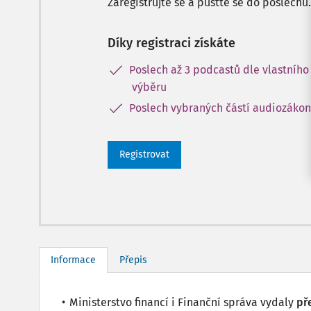
Zaregistrujte se a pusťte se do poslechu.
Díky registraci získáte
Poslech až 3 podcastů dle vlastního
výběru
Poslech vybraných částí audiozáko
Registrovat
Informace
Přepis
Ministerstvo financí i Finanční správa vydaly
př