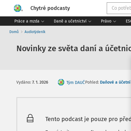
Chytré podcasty
Práce a mzda
Daně a učetnictví
Právo
ES
Domů
Audiotýdeník
Novinky ze světa daní a účetnic
Pohled:
Daňové a účetní 
Vydáno
:
7. 1. 2026
Tým DAUČ
Tento podcast je pouze pro před