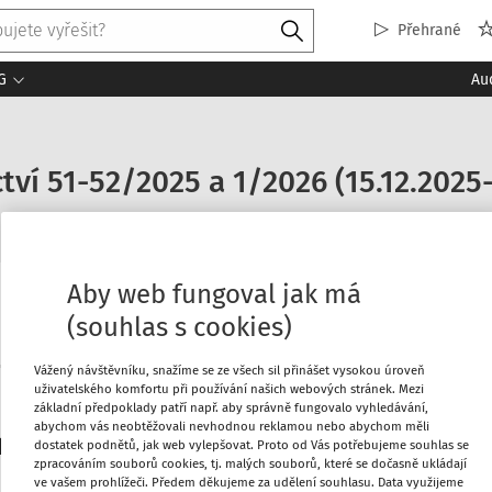
Přehrané
G
Au
tví 51-52/2025 a 1/2026 (15.12.2025-
Aby web fungoval jak má
aktuality
(souhlas s cookies)
Vážený návštěvníku, snažíme se ze všech sil přinášet vysokou úroveň
uživatelského komfortu při používání našich webových stránek. Mezi
Máte předplatné?
Přihlaste s
základní předpoklady patří např. aby správně fungovalo vyhledávání,
abychom vás neobtěžovali nevhodnou reklamou nebo abychom měli
platitele
dostatek podnětů, jak web vylepšovat. Proto od Vás potřebujeme souhlas se
zpracováním souborů cookies, tj. malých souborů, které se dočasně ukládají
ve vašem prohlížeči. Předem děkujeme za udělení souhlasu. Data využijeme