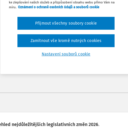
ke zlepšování našich služeb a přizpůsobení obsahu webu přímo Vám na
míru.
Oznámení o ochraně osobních údajů a souborů cookie
Přijmout všechny soubory cookie
Odemčené podcasty
Zamítnout vše kromě nutných cookies
nů
Možnost využít mobilní aplikaci
Nastavení souborů cookie
ehled nejdůležitějších legislativních změn 2026
.