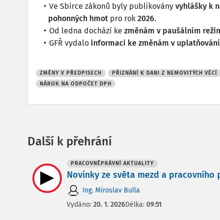
Ve Sbírce zákonů byly publikovány
vyhlášky k 
pohonných hmot
pro rok
2026
.
Od ledna dochází ke
změnám v paušálním reži
GFŘ vydalo
informaci ke změnám v uplatňován
ZMĚNY V PŘEDPISECH
PŘIZNÁNÍ K DANI Z NEMOVITÝCH VĚCÍ
NÁROK NA ODPOČET DPH
Další k přehrání
PRACOVNĚPRÁVNÍ AKTUALITY
Novinky ze světa mezd a pracovního pr
Ing. Miroslav Bulla
Vydáno:
20. 1. 2026
Délka:
09:51