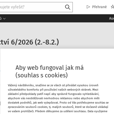
Přehrané
G
Au
ví 6/2026 (2.-8.2.)
Aby web fungoval jak má
í aktuality
(souhlas s cookies)
Vážený návštěvníku, snažíme se ze všech sil přinášet vysokou úroveň
uživatelského komfortu při používání našich webových stránek. Mezi
Máte předplatné?
Přihlaste s
základní předpoklady patří např. aby správně fungovalo vyhledávání,
abychom vás neobtěžovali nevhodnou reklamou nebo abychom měli
platitele
dostatek podnětů, jak web vylepšovat. Proto od Vás potřebujeme souhlas se
zpracováním souborů cookies, tj. malých souborů, které se dočasně ukládají
ve vašem prohlížeči. Předem děkujeme za udělení souhlasu. Data využijeme