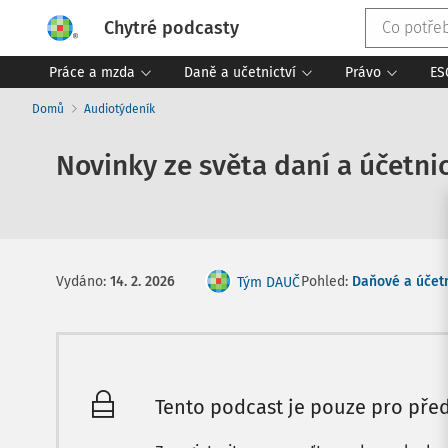
Chytré podcasty
Práce a mzda
Daně a učetnictví
Právo
ES
Domů
Audiotýdeník
Novinky ze světa daní a účetnict
Pohled:
Daňové a účetn
Vydáno
:
14. 2. 2026
Tým DAUČ
Tento podcast je pouze pro před