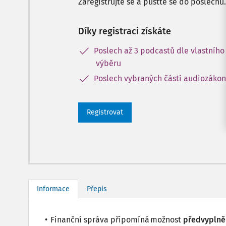
Zaregistrujte se a pusťte se do poslechu.
Díky registraci získáte
Poslech až 3 podcastů dle vlastního
výběru
Poslech vybraných částí audiozáko
Registrovat
Informace
Přepis
Finanční správa připomíná možnost
předvyplněn