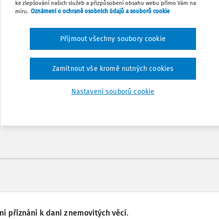
ke zlepšování našich služeb a přizpůsobení obsahu webu přímo Vám na
míru.
Oznámení o ochraně osobních údajů a souborů cookie
Přijmout všechny soubory cookie
Odemčené podcasty
Zamítnout vše kromě nutných cookies
nů
Možnost využít mobilní aplikaci
Nastavení souborů cookie
í přiznání k dani z nemovitých věcí
.