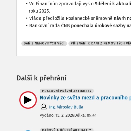
Ve Finančním zpravodaji vyšlo
Sdělení k aktua
roku 2025.
Vláda předložila Poslanecké sněmovně
návrh n
Bankovní rada ČNB
ponechala úrokové sazby na 
DAŇ Z NEMOVITÝCH VĚCÍ
PŘIZNÁNÍ K DANI Z NEMOVITÝCH VĚ
Další k přehrání
PRACOVNĚPRÁVNÍ AKTUALITY
Novinky ze světa mezd a pracovního pr
Ing. Miroslav Bulla
Vydáno:
15. 2. 2026
Délka:
09:41
DAŇOVÉ A ÚČETNÍ AKTUALITY