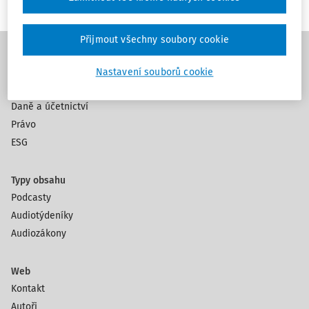
Přijmout všechny soubory cookie
Témata
Nastavení souborů cookie
Práce a mzda
Daně a účetnictví
Právo
ESG
Typy obsahu
Podcasty
Audiotýdeníky
Audiozákony
Web
Kontakt
Autoři