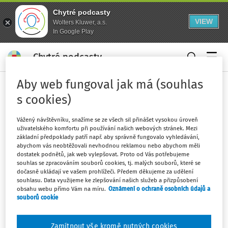
Chytré podcasty
VIEW
Wolters Kluwer, a.s.
In Google Play
Chytré podcasty
Menu
Aby web fungoval jak má (souhlas
Domů
Práce a mzda
Sociální zabezpečení
s cookies)
Nemocenské pojištění
Vážený návštěvníku, snažíme se ze všech sil přinášet vysokou úroveň
Sledovat kategorii
uživatelského komfortu při používání našich webových stránek. Mezi
základní předpoklady patří např. aby správně fungovalo vyhledávání,
abychom vás neobtěžovali nevhodnou reklamou nebo abychom měli
Filtr
dostatek podnětů, jak web vylepšovat. Proto od Vás potřebujeme
souhlas se zpracováním souborů cookies, tj. malých souborů, které se
dočasně ukládají ve vašem prohlížeči. Předem děkujeme za udělení
souhlasu. Data využijeme ke zlepšování našich služeb a přizpůsobení
obsahu webu přímo Vám na míru.
Oznámení o ochraně osobních údajů a
Žádné výsledky
souborů cookie
Zamítnout vše kromě nutných cookies