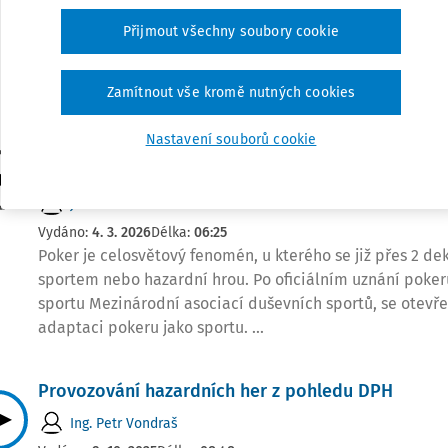
Rozsudek Nejvyššího správního soudu ze dne 21. 8. 2014, 
Přijmout všechny soubory cookie
150/2013-79 je jedním z nejcitovanějších soudních rozh
ohledně definice hazardní hry. Za 12 let od jeho vydání 
k nezměrnému posunu v matematice ...
Zamítnout vše kromě nutných cookies
Nastavení souborů cookie
VÝKLAD PRAXE
Právní úprava pokeru v České republice
JUDr. Petr Brothánek
Vydáno:
4. 3. 2026
Délka:
06:25
Poker je celosvětový fenomén, u kterého se již přes 2 dek
sportem nebo hazardní hrou. Po oficiálním uznání poker
sportu Mezinárodní asociací duševních sportů, se otevře
adaptaci pokeru jako sportu. ...
Provozování hazardních her z pohledu DPH
Ing. Petr Vondraš