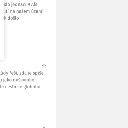
číslo jednací 9 Afs
odnutí na našem území
však došlo
ády řeší, zda je spíše
u jako duševního
la cesta ke globální