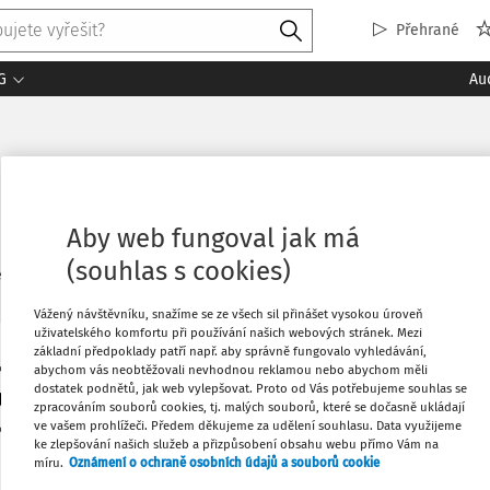
Přehrané
G
Au
Aby web fungoval jak má
(souhlas s cookies)
3
ledaných dokumentů:
Řadi
Vážený návštěvníku, snažíme se ze všech sil přinášet vysokou úroveň
uživatelského komfortu při používání našich webových stránek. Mezi
základní předpoklady patří např. aby správně fungovalo vyhledávání,
VÝKLAD PRAXE
abychom vás neobtěžovali nevhodnou reklamou nebo abychom měli
Jaký je právní náhled na poker dle rozsudku Nejv
dostatek podnětů, jak web vylepšovat. Proto od Vás potřebujeme souhlas se
zpracováním souborů cookies, tj. malých souborů, které se dočasně ukládají
soudu?
ve vašem prohlížeči. Předem děkujeme za udělení souhlasu. Data využijeme
ke zlepšování našich služeb a přizpůsobení obsahu webu přímo Vám na
JUDr. Petr Brothánek
míru.
Oznámení o ochraně osobních údajů a souborů cookie
Vydáno:
1. 6. 2026
Délka:
09:20