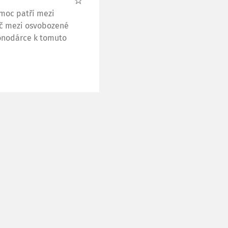
omoc patří mezi
oč mezi osvobozené
konodárce k tomuto