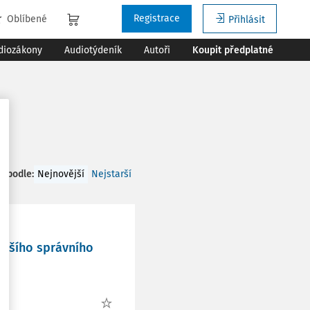
Registrace
Oblíbené
Přihlásit
diozákony
Audiotýdeník
Autoři
Koupit předplatné
t podle
:
Nejnovější
Nejstarší
yššího správního