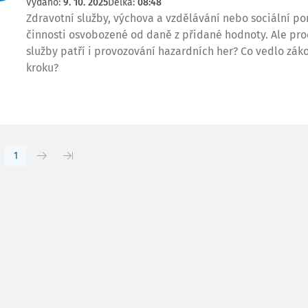
Vydáno:
9. 10. 2025
Délka:
08:48
Zdravotní služby, výchova a vzdělávání nebo sociální p
činnosti osvobozené od daně z přidané hodnoty. Ale pr
služby patří i provozování hazardních her? Co vedlo zá
kroku?
1