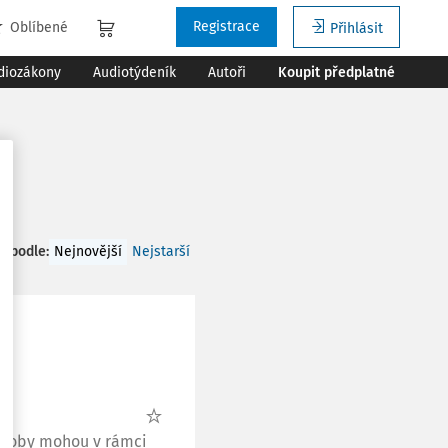
Registrace
Oblíbené
Přihlásit
diozákony
Audiotýdeník
Autoři
Koupit předplatné
t podle
:
Nejnovější
Nejstarší
é osoby mohou v rámci