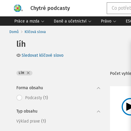
Chytré podcasty
Práce a mzda
Daně a učetnictví
Právo
ES
Domů
Klíčová slova
líh
Sledovat klíčové slovo
LÍH
Počet vyh
Forma obsahu
(1)
Podcasty
Typ obsahu
(1)
Výklad praxe