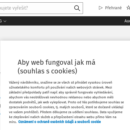
Přehrané
G
Au
Aby web fungoval jak má
(souhlas s cookies)
1
ledaných dokumentů:
Řadi
Vážený návštěvníku, snažíme se ze všech sil přinášet vysokou úroveň
uživatelského komfortu při používání našich webových stránek. Mezi
základní předpoklady patří např. aby správně fungovalo vyhledávání,
abychom vás neobtěžovali nevhodnou reklamou nebo abychom měli
VÝKLAD PRAXE
dostatek podnětů, jak web vylepšovat. Proto od Vás potřebujeme souhlas se
Výroba lihových výrobků, ale i těch pivních
zpracováním souborů cookies, tj. malých souborů, které se dočasně ukládají
ve vašem prohlížeči. Předem děkujeme za udělení souhlasu. Data využijeme
Ing. Ivo Šulc
ke zlepšování našich služeb a přizpůsobení obsahu webu přímo Vám na
Vydáno:
5. 11. 2024
Délka:
09:52
míru.
Oznámení o ochraně osobních údajů a souborů cookie
Již od roku 2006 si lámu hlavu, jak je možné, že někter