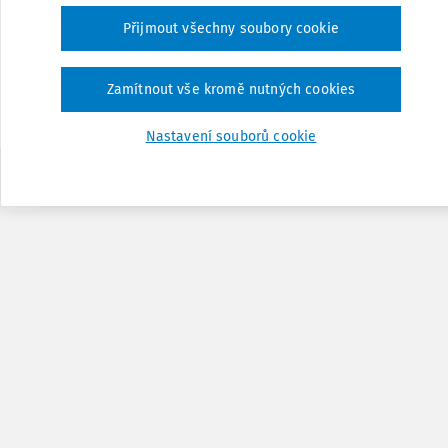
své podnikatelské činnosti vyrábět vybrané lihové výro
Přijmout všechny soubory cookie
správy České republiky a někteří ne. V České republice
tolerován správcem daně dvojí ...
Zamítnout vše kromě nutných cookies
Nastavení souborů cookie
1