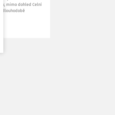
bky, mimo dohled Celní
 je dlouhodobě