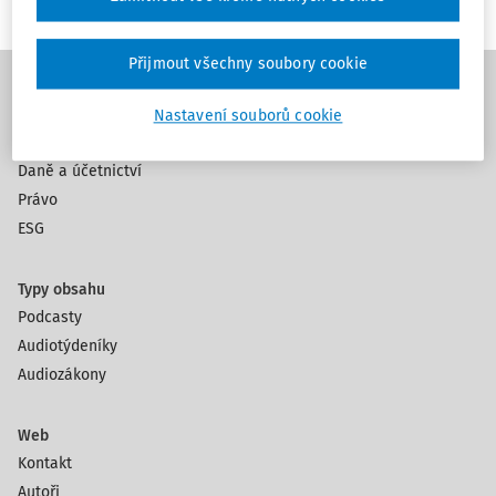
Přijmout všechny soubory cookie
Témata
Nastavení souborů cookie
Práce a mzda
Daně a účetnictví
Právo
ESG
Typy obsahu
Podcasty
Audiotýdeníky
Audiozákony
Web
Kontakt
Autoři