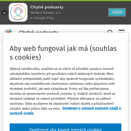
Chytré podcasty
VIEW
Wolters Kluwer, a.s.
In Google Play
Chytré podcasty
Menu
Aby web fungoval jak má (souhlas
Domů
Klíčová slova
s cookies)
tichý společník
Vážený návštěvníku, snažíme se ze všech sil přinášet vysokou úroveň
Sledovat klíčové slovo
uživatelského komfortu při používání našich webových stránek. Mezi
základní předpoklady patří např. aby správně fungovalo vyhledávání,
abychom vás neobtěžovali nevhodnou reklamou nebo abychom měli
Filtr
dostatek podnětů, jak web vylepšovat. Proto od Vás potřebujeme
souhlas se zpracováním souborů cookies, tj. malých souborů, které se
dočasně ukládají ve vašem prohlížeči. Předem děkujeme za udělení
souhlasu. Data využijeme ke zlepšování našich služeb a přizpůsobení
obsahu webu přímo Vám na míru.
Oznámení o ochraně osobních údajů a
Žádné výsledky
souborů cookie
Zamítnout vše kromě nutných cookies