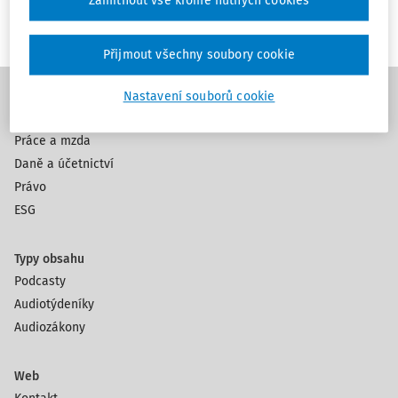
Zamítnout vše kromě nutných cookies
Přijmout všechny soubory cookie
Nastavení souborů cookie
Témata
Práce a mzda
Daně a účetnictví
Právo
ESG
Typy obsahu
Podcasty
Audiotýdeníky
Audiozákony
Web