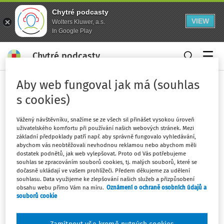
Chytré podcasty
VIEW
Wolters Kluwer, a.s.
In Google Play
Chytré podcasty
Menu
Aby web fungoval jak má (souhlas
Domů
Klíčová slova
s cookies)
základ daně z příjmů právnických
osob
Vážený návštěvníku, snažíme se ze všech sil přinášet vysokou úroveň
uživatelského komfortu při používání našich webových stránek. Mezi
Sledovat klíčové slovo
základní předpoklady patří např. aby správně fungovalo vyhledávání,
abychom vás neobtěžovali nevhodnou reklamou nebo abychom měli
dostatek podnětů, jak web vylepšovat. Proto od Vás potřebujeme
Filtr
souhlas se zpracováním souborů cookies, tj. malých souborů, které se
dočasně ukládají ve vašem prohlížeči. Předem děkujeme za udělení
souhlasu. Data využijeme ke zlepšování našich služeb a přizpůsobení
obsahu webu přímo Vám na míru.
Oznámení o ochraně osobních údajů a
souborů cookie
Žádné výsledky