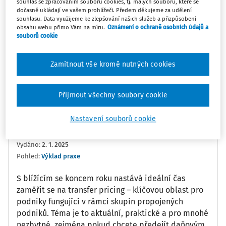
souhlas se zpracováním souborů cookies, tj. malých souborů, které se
dočasně ukládají ve vašem prohlížeči. Předem děkujeme za udělení
0:00
02:26
souhlasu. Data využijeme ke zlepšování našich služeb a přizpůsobení
obsahu webu přímo Vám na míru.
Oznámení o ochraně osobních údajů a
souborů cookie
Oblíbené
Náměty
Sdílet
Zamítnout vše kromě nutných cookies
Poznámka
Sledovat
Přijmout všechny soubory cookie
Informace
Přepis
Nastavení souborů cookie
Rödl
Ing. Martin Koldinský
Vydáno
:
2. 1. 2025
Pohled:
Výklad praxe
S blížícím se koncem roku nastává ideální čas
zaměřit se na transfer pricing – klíčovou oblast pro
podniky fungující v rámci skupin propojených
podniků. Téma je to aktuální, praktické a pro mnohé
nezbytné, zejména pokud chcete předejít daňovým