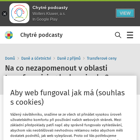
Chytré podcasty
VIEW
Wolters Kluwer, a.s.
In Google Play
Chytré podcasty
Menu
Domů
Daně a účetnictví
Daně z příjmů
Transferové ceny
Na co nezapomenout v oblasti
transfer pricing ke konci roku?
Aby web fungoval jak má (souhlas
s cookies)
Vážený návštěvníku, snažíme se ze všech sil přinášet vysokou úroveň
uživatelského komfortu při používání našich webových stránek. Mezi
1
x
10
30
základní předpoklady patří např. aby správně fungovalo vyhledávání,
abychom vás neobtěžovali nevhodnou reklamou nebo abychom měli
dostatek podnětů, jak web vylepšovat. Proto od Vás potřebujeme