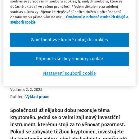
souhlas se zpracováním souborů cookies, tj. malých souborů, které se
dočasně ukládají ve vašem prohlížeči. Předem děkujeme za udělení
0:00
14:06
souhlasu. Data využijeme ke zlepšování našich služeb a přizpůsobení
obsahu webu přímo Vám na míru.
Oznámení o ochraně osobních údajů a
souborů cookie
Oblíbené
Náměty
Sdílet
Zamítnout vše kromě nutných cookies
Poznámka
Sledovat
Přijmout všechny soubory cookie
Informace
Přepis
Související
Nastavení souborů cookie
Sluto s.r.o.
Vydáno
:
2. 2. 2025
Pohled:
Výklad praxe
Společností už nějakou dobu rezonuje téma
kryptoměn. Jedná se o velmi zajímavý investiční
instrument, kterému stojí za to věnovat pozornost.
Pokud se zabýváte těžbou kryptoměn, investujete
do kryptoměn nebo s nimi obchodujete, popřípadě