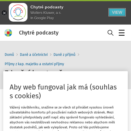
Chytré podcasty
VIEW
Wolters Kluwer, a.s.
In Google Play
Chytré podcasty
Menu
Domů
Daně a účetnictví
Daně z příjmů
Příjmy z kap. majetku a ostatní příjmy
Zdanění kryptoměn
Aby web fungoval jak má (souhlas
s cookies)
Vážený návštěvníku, snažíme se ze všech sil přinášet vysokou úroveň
uživatelského komfortu při používání našich webových stránek. Mezi
1
x
10
30
základní předpoklady patří např. aby správně fungovalo vyhledávání,
abychom vás neobtěžovali nevhodnou reklamou nebo abychom měli
dostatek podnětů, jak web vylepšovat. Proto od Vás potřebujeme