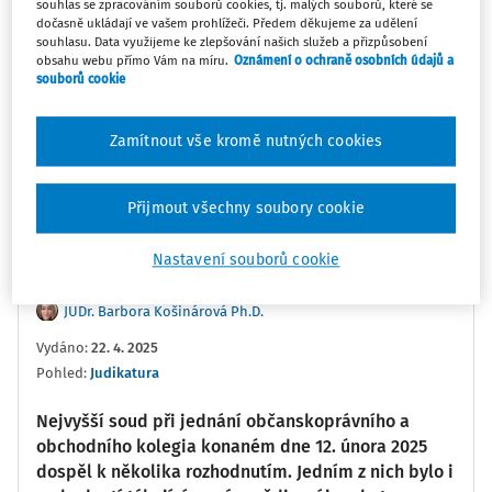
souhlas se zpracováním souborů cookies, tj. malých souborů, které se
dočasně ukládají ve vašem prohlížeči. Předem děkujeme za udělení
souhlasu. Data využijeme ke zlepšování našich služeb a přizpůsobení
obsahu webu přímo Vám na míru.
Oznámení o ochraně osobních údajů a
0:00
08:41
souborů cookie
Oblíbené
Náměty
Sdílet
Zamítnout vše kromě nutných cookies
Poznámka
Sledovat
Přijmout všechny soubory cookie
Informace
Přepis
Související
Nastavení souborů cookie
JUDr. Barbora Košinárová Ph.D.
Vydáno
:
22. 4. 2025
Pohled:
Judikatura
Nejvyšší soud při jednání občanskoprávního a
obchodního kolegia konaném dne 12. února 2025
dospěl k několika rozhodnutím. Jedním z nich bylo i