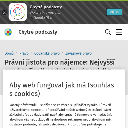
Chytré podcasty
VIEW
Wolters Kluwer, a.s.
In Google Play
Chytré podcasty
Menu
Domů
Právo
Občanské právo
Závazkové právo
Právní jistota pro nájemce: Nejvyšší
soud zpřísnil podmínky výpovědi z
nájmu
Aby web fungoval jak má (souhlas
s cookies)
Vážený návštěvníku, snažíme se ze všech sil přinášet vysokou úroveň
uživatelského komfortu při používání našich webových stránek. Mezi
základní předpoklady patří např. aby správně fungovalo vyhledávání,
abychom vás neobtěžovali nevhodnou reklamou nebo abychom měli
1
x
10
30
dostatek podnětů, jak web vylepšovat. Proto od Vás potřebujeme