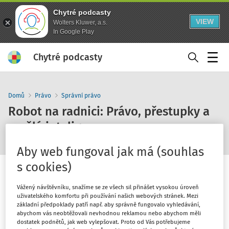
Chytré podcasty
VIEW
Wolters Kluwer, a.s.
In Google Play
Chytré podcasty
Menu
Domů
Právo
Správní právo
Robot na radnici: Právo, přestupky a
umělá inteligence
Aby web fungoval jak má (souhlas
s cookies)
Vážený návštěvníku, snažíme se ze všech sil přinášet vysokou úroveň
uživatelského komfortu při používání našich webových stránek. Mezi
1
x
10
30
základní předpoklady patří např. aby správně fungovalo vyhledávání,
abychom vás neobtěžovali nevhodnou reklamou nebo abychom měli
dostatek podnětů, jak web vylepšovat. Proto od Vás potřebujeme