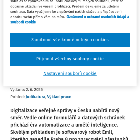
souhlas se zpracováním souborů cookies, tj. malých souborů, které se
dočasně ukládají ve vašem prohlížeči. Předem děkujeme za udělení
0:00
02:25
souhlasu. Data využijeme ke zlepšování našich služeb a přizpůsobení
obsahu webu přímo Vám na míru.
Oznámení o ochraně osobních údajů a
souborů cookie
Oblíbené
Náměty
Sdílet
Zamítnout vše kromě nutných cookies
Poznámka
Sledovat
Přijmout všechny soubory cookie
Informace
Přepis
Související
Nastavení souborů cookie
JUDr. Barbora Košinárová Ph.D.
Vydáno
:
2. 6. 2025
Pohled:
Judikatura
,
Výklad praxe
Digitalizace veřejné správy v Česku nabírá nový
směr. Vedle online formulářů a datových schránek
přichází éra automatizace a umělé inteligence.
Skvělým příkladem je softwarový robot Emil,
kterého nasadila Praha 8 pro zpracování přestupků