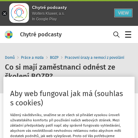
Chytré podcasty
VIEW
Wolters Kluwer, a.s.
In Google Play
Chytré podcasty
Menu
Domů
Práce a mzda
BOZP
Pracovní úrazy a nemoci z povolání
Co si mají zaměstnanci odnést ze
školení BOZP?
Aby web fungoval jak má (souhlas
s cookies)
Vážený návštěvníku, snažíme se ze všech sil přinášet vysokou úroveň
uživatelského komfortu při používání našich webových stránek. Mezi
1
x
10
30
základní předpoklady patří např. aby správně fungovalo vyhledávání,
abychom vás neobtěžovali nevhodnou reklamou nebo abychom měli
dostatek podnětů, jak web vylepšovat. Proto od Vás potřebujeme