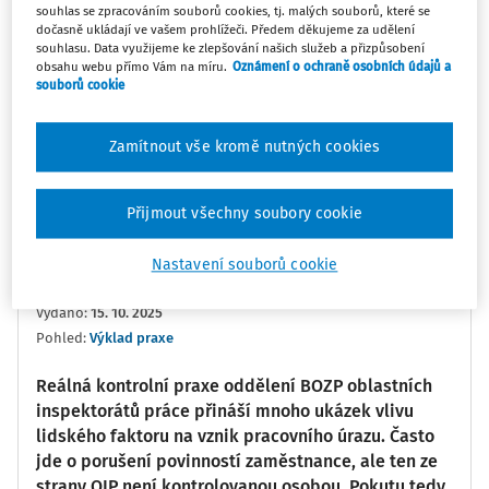
souhlas se zpracováním souborů cookies, tj. malých souborů, které se
dočasně ukládají ve vašem prohlížeči. Předem děkujeme za udělení
0:00
02:25
souhlasu. Data využijeme ke zlepšování našich služeb a přizpůsobení
obsahu webu přímo Vám na míru.
Oznámení o ochraně osobních údajů a
souborů cookie
Oblíbené
Náměty
Sdílet
Poznámka
Sledovat
Zamítnout vše kromě nutných cookies
Přijmout všechny soubory cookie
Informace
Přepis
Související
Nastavení souborů cookie
Ing. Petr Kurtin
Vydáno
:
15. 10. 2025
Pohled:
Výklad praxe
Reálná kontrolní praxe oddělení BOZP oblastních
inspektorátů práce přináší mnoho ukázek vlivu
lidského faktoru na vznik pracovního úrazu. Často
jde o porušení povinností zaměstnance, ale ten ze
strany OIP není kontrolovanou osobou. Pokutu tedy