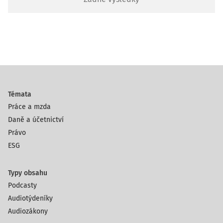
Témata
Práce a mzda
Daně a účetnictví
Právo
ESG
Typy obsahu
Podcasty
Audiotýdeníky
Audiozákony