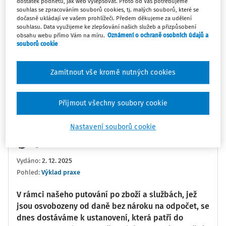
dostatek podnětů, jak web vylepšovat. Proto od Vás potřebujeme
souhlas se zpracováním souborů cookies, tj. malých souborů, které se
dočasně ukládají ve vašem prohlížeči. Předem děkujeme za udělení
souhlasu. Data využijeme ke zlepšování našich služeb a přizpůsobení
0:00
02:25
obsahu webu přímo Vám na míru.
Oznámení o ochraně osobních údajů a
souborů cookie
Oblíbené
Náměty
Sdílet
Zamítnout vše kromě nutných cookies
Poznámka
Sledovat
Přijmout všechny soubory cookie
Informace
Přepis
Nastavení souborů cookie
Ing. Petr Vondraš
Vydáno
:
2. 12. 2025
Pohled:
Výklad praxe
V rámci našeho putování po zboží a službách, jež
jsou osvobozeny od daně bez nároku na odpočet, se
dnes dostáváme k ustanovení, která patří do