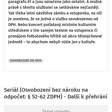
paragrafu 61 a jsou označena jako ostatní. A možná
právě s těmito službami se setkáváme nejčastěji.
Tak třeba letní návštěva zámku a vstupenka, na níž
je uvedeno, že se jedná o službu osvobozenou od
DPH. Nebo koncert pořádaný místním kulturním
střediskem s tím samým textem na vstupence či
pronájem fotbalového hřiště od obce tělovýchovné
jednotě – to abychom nebyli stále jen v kultuře.
OSVOBOZENÍ OD DPH
Seriál (Osvobození bez nároku na
odpočet: § 52-62 ZDPH) - Další k přehrání
Žádné výsledky