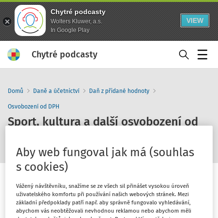
Chytré podcasty
VIEW
Wolters Kluwer, a.s.
In Google Play
Chytré podcasty
Menu
Domů
Daně a účetnictví
Daň z přidané hodnoty
Osvobození od DPH
Sport, kultura a další osvobození od
DPH
Aby web fungoval jak má (souhlas
s cookies)
Vážený návštěvníku, snažíme se ze všech sil přinášet vysokou úroveň
uživatelského komfortu při používání našich webových stránek. Mezi
základní předpoklady patří např. aby správně fungovalo vyhledávání,
1
x
10
30
abychom vás neobtěžovali nevhodnou reklamou nebo abychom měli