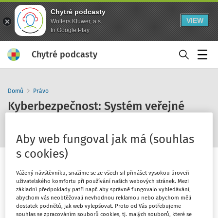
Chytré podcasty
VIEW
Wolters Kluwer, a.s.
In Google Play
Chytré podcasty
Menu
Domů
Právo
Kyberbezpečnost: Systém veřejné
správy
Aby web fungoval jak má (souhlas
s cookies)
Vážený návštěvníku, snažíme se ze všech sil přinášet vysokou úroveň
uživatelského komfortu při používání našich webových stránek. Mezi
základní předpoklady patří např. aby správně fungovalo vyhledávání,
1
x
10
30
abychom vás neobtěžovali nevhodnou reklamou nebo abychom měli
dostatek podnětů, jak web vylepšovat. Proto od Vás potřebujeme
souhlas se zpracováním souborů cookies, tj. malých souborů, které se