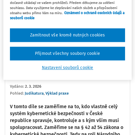
dočasně ukládají ve vašem prohlížeči. Předem děkujeme za udělení
souhlasu. Data využijeme ke zlepšování našich služeb a přizpůsobení
0:00
03:25
obsahu webu přímo Vám na míru.
Oznámení o ochraně osobních údajů a
souborů cookie
Oblíbené
Náměty
Sdílet
Zamítnout vše kromě nutných cookies
Poznámka
Sledovat
Přijmout všechny soubory cookie
Informace
Přepis
Související
Nastavení souborů cookie
JUDr. Barbora Košinárová Ph.D.
Vydáno
:
2. 3. 2026
Pohled:
Judikatura
,
Výklad praxe
V tomto díle se zaměříme na to, kdo vlastně celý
systém kybernetické bezpečnosti v České
republice spravuje, kontroluje a s kým vším musí
spolupracovat. Zaměříme se na § 42 až 54 zákona o
kybernetické bezpečnosti. Tedy na roli Národního