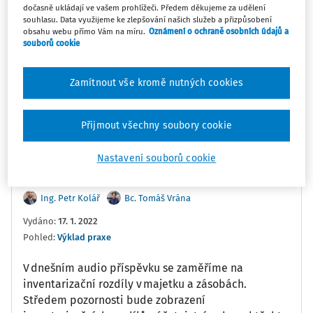
dočasně ukládají ve vašem prohlížeči. Předem děkujeme za udělení
souhlasu. Data využijeme ke zlepšování našich služeb a přizpůsobení
obsahu webu přímo Vám na míru.
Oznámení o ochraně osobních údajů a
souborů cookie
0:00
8:57
Zamítnout vše kromě nutných cookies
Oblíbené
Náměty
Sdílet
Poznámka
Sledovat
Přijmout všechny soubory cookie
Nastavení souborů cookie
Informace
Přepis
Ing. Petr Kolář
Bc. Tomáš Vrána
Vydáno
:
17. 1. 2022
Pohled:
Výklad praxe
V dnešním audio příspěvku se zaměříme na
inventarizační rozdíly v majetku a zásobách.
Středem pozornosti bude zobrazení