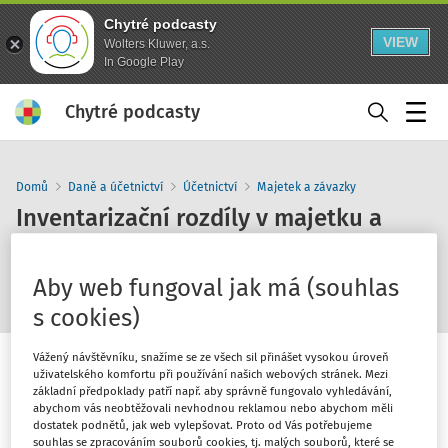
Chytré podcasty
VIEW
Wolters Kluwer, a.s.
In Google Play
Chytré podcasty
Menu
Domů
Daně a účetnictví
Účetnictví
Majetek a závazky
Inventarizační rozdíly v majetku a
zásobách a jejich zobrazení v
účetnictví, daních z příjmů a DPH
Aby web fungoval jak má (souhlas
s cookies)
Vážený návštěvníku, snažíme se ze všech sil přinášet vysokou úroveň
uživatelského komfortu při používání našich webových stránek. Mezi
základní předpoklady patří např. aby správně fungovalo vyhledávání,
abychom vás neobtěžovali nevhodnou reklamou nebo abychom měli
1
x
dostatek podnětů, jak web vylepšovat. Proto od Vás potřebujeme
10
30
souhlas se zpracováním souborů cookies, tj. malých souborů, které se