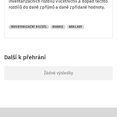
inventarizačních rozdílů v účetnictví a dopad těchto
rozdílů do daně z příjmů a daně z přidané hodnoty.
INVENTARIZAČNÍ ROZDÍL
MANKO
NÁKLADY
Další k přehrání
Žádné výsledky