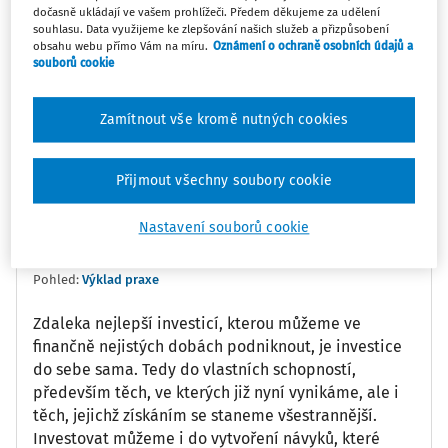
0:00
11:11
dočasně ukládají ve vašem prohlížeči. Předem děkujeme za udělení
souhlasu. Data využijeme ke zlepšování našich služeb a přizpůsobení
obsahu webu přímo Vám na míru.
Oznámení o ochraně osobních údajů a
Oblíbené
Náměty
Sdílet
souborů cookie
Poznámka
Sledovat
Zamítnout vše kromě nutných cookies
Informace
Přepis
Přijmout všechny soubory cookie
doc. PhDr. Ing. Jan Urban CSc.
Nastavení souborů cookie
Vydáno
:
21. 5. 2023
Pohled:
Výklad praxe
Zdaleka nejlepší investicí, kterou můžeme ve
finančně nejistých dobách podniknout, je investice
do sebe sama. Tedy do vlastních schopností,
především těch, ve kterých již nyní vynikáme, ale i
těch, jejichž získáním se staneme všestrannější.
Investovat můžeme i do vytvoření návyků, které