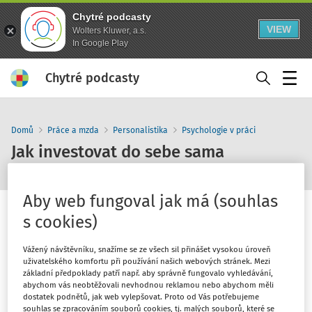
Chytré podcasty
VIEW
Wolters Kluwer, a.s.
In Google Play
Chytré podcasty
Menu
Domů
Práce a mzda
Personalistika
Psychologie v práci
Jak investovat do sebe sama
Aby web fungoval jak má (souhlas
s cookies)
Vážený návštěvníku, snažíme se ze všech sil přinášet vysokou úroveň
1
x
10
30
uživatelského komfortu při používání našich webových stránek. Mezi
základní předpoklady patří např. aby správně fungovalo vyhledávání,
abychom vás neobtěžovali nevhodnou reklamou nebo abychom měli
dostatek podnětů, jak web vylepšovat. Proto od Vás potřebujeme
souhlas se zpracováním souborů cookies, tj. malých souborů, které se