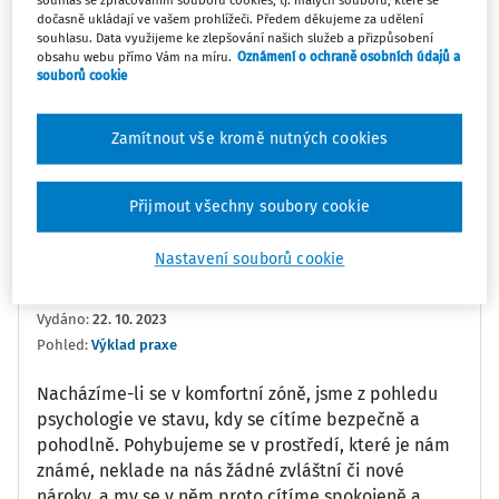
souhlas se zpracováním souborů cookies, tj. malých souborů, které se
dočasně ukládají ve vašem prohlížeči. Předem děkujeme za udělení
0:00
10:44
souhlasu. Data využijeme ke zlepšování našich služeb a přizpůsobení
obsahu webu přímo Vám na míru.
Oznámení o ochraně osobních údajů a
souborů cookie
Oblíbené
Náměty
Sdílet
Zamítnout vše kromě nutných cookies
Poznámka
Sledovat
Přijmout všechny soubory cookie
Informace
Přepis
Nastavení souborů cookie
doc. PhDr. Ing. Jan Urban CSc.
Vydáno
:
22. 10. 2023
Pohled:
Výklad praxe
Nacházíme-li se v komfortní zóně, jsme z pohledu
psychologie ve stavu, kdy se cítíme bezpečně a
pohodlně. Pohybujeme se v prostředí, které je nám
známé, neklade na nás žádné zvláštní či nové
nároky, a my se v něm proto cítíme spokojeně a