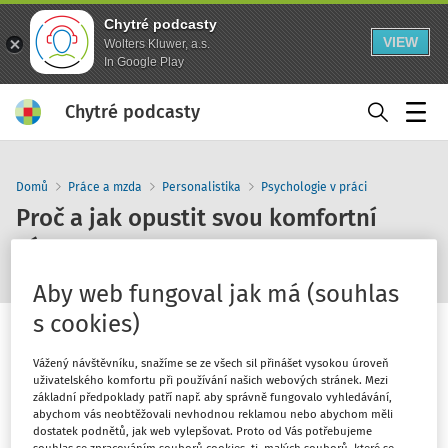
Chytré podcasty
VIEW
Wolters Kluwer, a.s.
In Google Play
Chytré podcasty
Menu
Domů
Práce a mzda
Personalistika
Psychologie v práci
Proč a jak opustit svou komfortní
zónu
Aby web fungoval jak má (souhlas
s cookies)
Vážený návštěvníku, snažíme se ze všech sil přinášet vysokou úroveň
uživatelského komfortu při používání našich webových stránek. Mezi
1
x
10
30
základní předpoklady patří např. aby správně fungovalo vyhledávání,
abychom vás neobtěžovali nevhodnou reklamou nebo abychom měli
dostatek podnětů, jak web vylepšovat. Proto od Vás potřebujeme