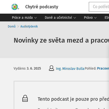
Chytré podcasty
Práce a mzda
Daně a učetnictví
Právo
ES
Domů
Audiotýdeník
Novinky ze světa mezd a pracov
Pohled:
Pracovn
Vydáno
:
3. 6. 2025
Ing. Miroslav Bulla
Tento podcast je pouze pro před