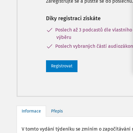
Zaregistrujte se a pusťte se do poslechu.
Díky registraci získáte
Poslech až 3 podcastů dle vlastního
výběru
Poslech vybraných částí audiozáko
Registrovat
Informace
Přepis
V tomto vydání týdeníku se zmíním o započítávání