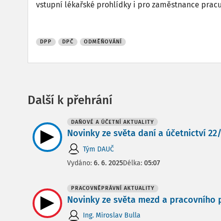
vstupní lékařské prohlídky i pro zaměstnance pracu
DPP
DPČ
ODMĚŇOVÁNÍ
Další k přehrání
DAŇOVÉ A ÚČETNÍ AKTUALITY
Novinky ze světa daní a účetnictví 22/2
Tým DAUČ
Vydáno:
6. 6. 2025
Délka:
05:07
PRACOVNĚPRÁVNÍ AKTUALITY
Novinky ze světa mezd a pracovního pr
Ing. Miroslav Bulla