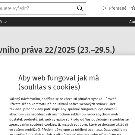
Přehrané
G
Au
ního práva 22/2025 (23.–29.5.)
Aby web fungoval jak má
ěprávní aktuality
(souhlas s cookies)
Vážený návštěvníku, snažíme se ze všech sil přinášet vysokou úroveň
uživatelského komfortu při používání našich webových stránek. Mezi
Máte předplatné?
Přihlaste s
základní předpoklady patří např. aby správně fungovalo vyhledávání,
abychom vás neobtěžovali nevhodnou reklamou nebo abychom měli
dostatek podnětů, jak web vylepšovat. Proto od Vás potřebujeme souhlas se
platitele
zpracováním souborů cookies, tj. malých souborů, které se dočasně ukládají
ve vašem prohlížeči. Předem děkujeme za udělení souhlasu. Data využijeme
ke zlepšování našich služeb a přizpůsobení obsahu webu přímo Vám na