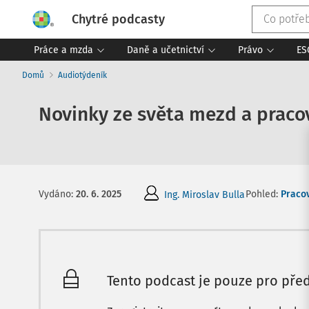
Chytré podcasty
Práce a mzda
Daně a učetnictví
Právo
ES
Domů
Audiotýdeník
Novinky ze světa mezd a pracov
Pohled:
Pracov
Vydáno
:
20. 6. 2025
Ing. Miroslav Bulla
Tento podcast je pouze pro před