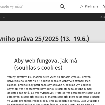
Přehrané
G
Au
ního práva 25/2025 (13.–19.6.)
Aby web fungoval jak má
něprávní aktuality
(souhlas s cookies)
Vážený návštěvníku, snažíme se ze všech sil přinášet vysokou úroveň
uživatelského komfortu při používání našich webových stránek. Mezi
Máte předplatné?
Přihlaste s
základní předpoklady patří např. aby správně fungovalo vyhledávání,
abychom vás neobtěžovali nevhodnou reklamou nebo abychom měli
dostatek podnětů, jak web vylepšovat. Proto od Vás potřebujeme souhlas se
platitele
zpracováním souborů cookies, tj. malých souborů, které se dočasně ukládají
ve vašem prohlížeči. Předem děkujeme za udělení souhlasu. Data využijeme
ke zlepšování našich služeb a přizpůsobení obsahu webu přímo Vám na