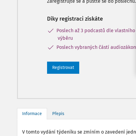
Zaregistrujte se a pusťte se do poslechu.
Díky registraci získáte
Poslech až 3 podcastů dle vlastního
výběru
Poslech vybraných částí audiozáko
Registrovat
Informace
Přepis
V tomto vydání týdeníku se zmíním o zavedení jedn