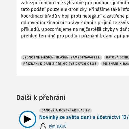
zabezpečení určené výhradně pro podání k jednotn
tato podání pouze elektronicky. Přinášíme také in
koordinaci úřadů v boji proti nelegální a zastřené
odpovědím Finanční správy k dani z příjmů ze závisl
příkladů. Upozorňujeme na nejčastější chyby v daňov
přehled termínů pro podání přiznání k dani z příjm
JEDNOTNÉ MĚSÍČNÍ HLÁŠENÍ ZAMĚSTNAVATELE
DATOVÁ SCHR
PŘIZNÁNÍ K DANI Z PŘÍJMŮ FYZICKÝCH OSOB
PŘIZNÁNÍ K DA
Další k přehrání
DAŇOVÉ A ÚČETNÍ AKTUALITY
Novinky ze světa daní a účetnictví 12/2
Tým DAUČ