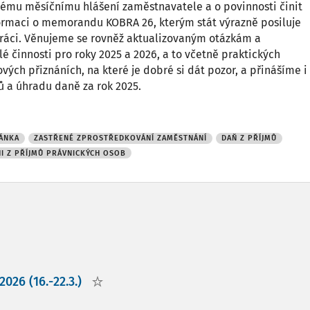
ému měsíčnímu hlášení zaměstnavatele a o povinnosti činit
formaci o memorandu KOBRA 26, kterým stát výrazně posiluje
 práci. Věnujeme se rovněž aktualizovaným otázkám a
é činnosti pro roky 2025 a 2026, a to včetně praktických
ých přiznáních, na které je dobré si dát pozor, a přinášíme i
ů a úhradu daně za rok 2025.
ÁNKA
ZASTŘENÉ ZPROSTŘEDKOVÁNÍ ZAMĚSTNÁNÍ
DAŇ Z PŘÍJMŮ
NI Z PŘÍJMŮ PRÁVNICKÝCH OSOB
026 (16.-22.3.)