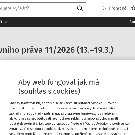
Přehrané
G
Au
ního práva 11/2026 (13.–19.3.)
Aby web fungoval jak má
něprávní aktuality
(souhlas s cookies)
Vážený návštěvníku, snažíme se ze všech sil přinášet vysokou úroveň
Máte předplatné?
Přihlaste s
uživatelského komfortu při používání našich webových stránek. Mezi
základní předpoklady patří např. aby správně fungovalo vyhledávání,
abychom vás neobtěžovali nevhodnou reklamou nebo abychom měli
platitele
dostatek podnětů, jak web vylepšovat. Proto od Vás potřebujeme souhlas se
zpracováním souborů cookies, tj. malých souborů, které se dočasně ukládají
ve vašem prohlížeči. Předem děkujeme za udělení souhlasu. Data využijeme