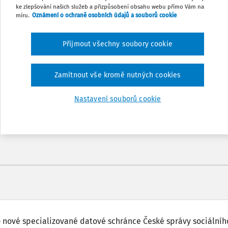
ke zlepšování našich služeb a přizpůsobení obsahu webu přímo Vám na
míru.
Oznámení o ochraně osobních údajů a souborů cookie
Přijmout všechny soubory cookie
Odemčené podcasty
Zamítnout vše kromě nutných cookies
nů
Možnost využít mobilní aplikaci
Nastavení souborů cookie
 o nové specializované datové schránce České správy sociálníh