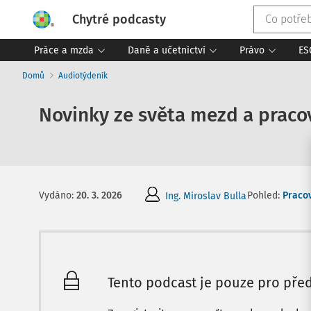
Chytré podcasty
Práce a mzda
Daně a učetnictví
Právo
ES
Domů
Audiotýdeník
Novinky ze světa mezd a pracov
Pohled:
Pracov
Vydáno
:
20. 3. 2026
Ing. Miroslav Bulla
Tento podcast je pouze pro před