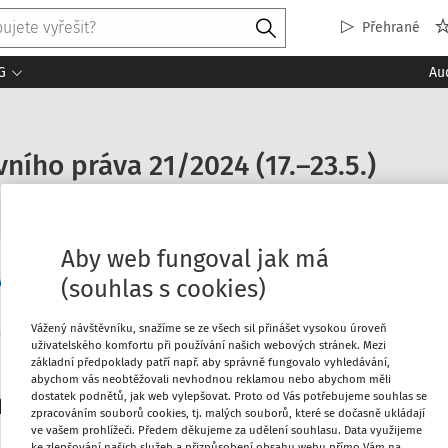
Přehrané
G
Au
ního práva 21/2024 (17.–23.5.)
Aby web fungoval jak má
něprávní aktuality
(souhlas s cookies)
Vážený návštěvníku, snažíme se ze všech sil přinášet vysokou úroveň
uživatelského komfortu při používání našich webových stránek. Mezi
Máte předplatné?
Přihlaste s
základní předpoklady patří např. aby správně fungovalo vyhledávání,
abychom vás neobtěžovali nevhodnou reklamou nebo abychom měli
dostatek podnětů, jak web vylepšovat. Proto od Vás potřebujeme souhlas se
platitele
zpracováním souborů cookies, tj. malých souborů, které se dočasně ukládají
ve vašem prohlížeči. Předem děkujeme za udělení souhlasu. Data využijeme
ke zlepšování našich služeb a přizpůsobení obsahu webu přímo Vám na