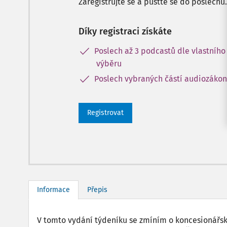
Zaregistrujte se a pusťte se do poslechu.
Díky registraci získáte
Poslech až 3 podcastů dle vlastního
výběru
Poslech vybraných částí audiozáko
Registrovat
Informace
Přepis
V tomto vydání týdeníku se zmíním o koncesionářsk