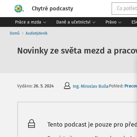
Chytré podcasty
Práce a mzda
Daně a učetnictví
Právo
ES
Domů
Audiotýdeník
Novinky ze světa mezd a pracov
Pohled:
Pracov
Vydáno
:
26. 5. 2024
Ing. Miroslav Bulla
Tento podcast je pouze pro před