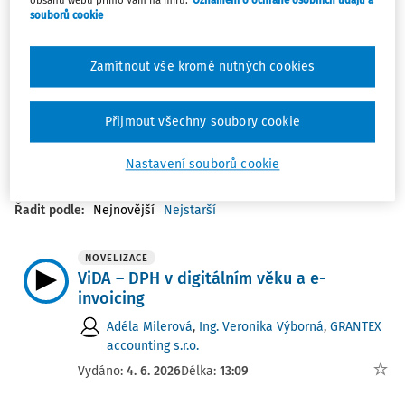
obsahu webu přímo Vám na míru.
Oznámení o ochraně osobních údajů a
souborů cookie
Klíčová témata autora
Zamítnout vše kromě nutných cookies
DANĚ A ÚČETNICTVÍ
Přijmout všechny soubory cookie
Filtr
Nastavení souborů cookie
1
Počet vyhledaných dokumentů:
Řadit podle
:
Nejnovější
Nejstarší
NOVELIZACE
ViDA – DPH v digitálním věku a e-
invoicing
Adéla Milerová
,
Ing. Veronika Výborná
,
GRANTEX
accounting s.r.o.
Vydáno:
4. 6. 2026
Délka:
13:09