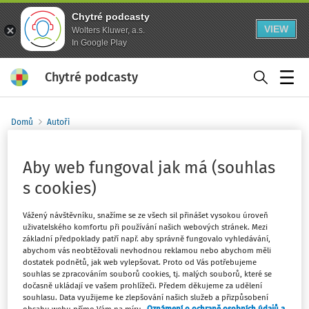
Chytré podcasty
VIEW
Wolters Kluwer, a.s.
In Google Play
Chytré podcasty
Menu
Domů
Autoři
Adéla Milerová
Aby web fungoval jak má (souhlas
s cookies)
Sledovat autora
Vážený návštěvníku, snažíme se ze všech sil přinášet vysokou úroveň
Adéla působí v Grantexu jako daňová asistentka. Svou
uživatelského komfortu při používání našich webových stránek. Mezi
základní předpoklady patří např. aby správně fungovalo vyhledávání,
práci staví na pečlivosti, systematičnosti a ochotě
abychom vás neobtěžovali nevhodnou reklamou nebo abychom měli
hledat praktická řešení napříč každodenní agendou.
dostatek podnětů, jak web vylepšovat. Proto od Vás potřebujeme
Momentálně studuje obor Zdanění a daňová politika na
souhlas se zpracováním souborů cookies, tj. malých souborů, které se
dočasně ukládají ve vašem prohlížeči. Předem děkujeme za udělení
Vysoké škole ekonomické v Praze, kde průběžně rozšiřuje
souhlasu. Data využijeme ke zlepšování našich služeb a přizpůsobení
své znalosti a propojuje je s praxí v našem týmu.