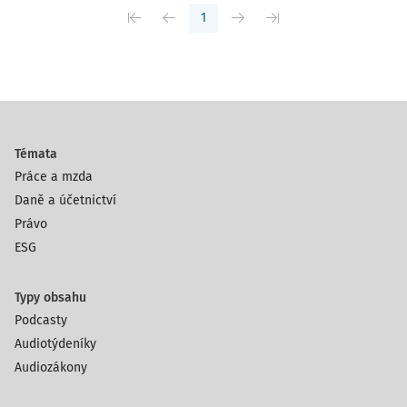
1
Témata
Práce a mzda
Daně a účetnictví
Právo
ESG
Typy obsahu
Podcasty
Audiotýdeníky
Audiozákony